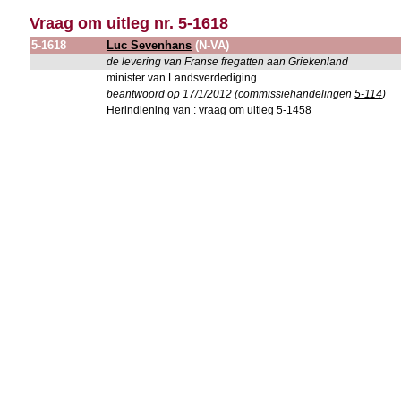
Vraag om uitleg nr. 5-1618
5-1618
Luc Sevenhans
(N-VA)
de levering van Franse fregatten aan Griekenland
minister van Landsverdediging
beantwoord op 17/1/2012 (commissiehandelingen
5-114
)
Herindiening van : vraag om uitleg
5-1458