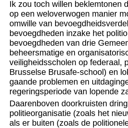
Ik zou toch willen beklemtonen d
op een weloverwogen manier mo
omwille van bevoegdheidsverdeli
bevoegdheden inzake het polition
bevoegdheden van drie Gemeens
beheersmatige en organisatorisch
veiligheidsscholen op federaal, 
Brusselse Brusafe-school) en l
gaande problemen en uitdaginge
regeringsperiode van lopende z
Daarenboven doorkruisten dringe
politieorganisatie (zoals het nie
als er buiten (zoals de polition