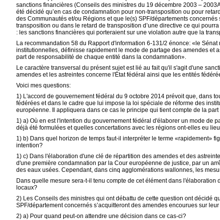
sanctions financières (Conseils des ministres du 19 décembre 2003 – 2003
été décidé qu’en cas de condamnation pour non-transposition ou pour retard 
des Communautés et/ou Régions et que le(s) SPF/départements concernés s’
transposition ou dans le retard de transposition d’une directive ce qui pour
: les sanctions financières qui porteraient sur une violation autre que la tra
La recommandation 58 du Rapport d'information 6-131/2 énonce: «le Sénat re
institutionnelles, définisse rapidement le mode de partage des amendes et ast
part de responsabilité de chaque entité dans la condamnation».
Le caractère transversal du présent sujet est lié au fait qu'il s'agit d'une s
amendes et les astreintes concerne l'État fédéral ainsi que les entités fédéré
Voici mes questions:
1) L'accord de gouvernement fédéral du 9 octobre 2014 prévoit que, dans tou
fédérées et dans le cadre que lui impose la loi spéciale de réforme des inst
européenne. Il appliquera dans ce cas le principe qui tient compte de la pa
1) a) Où en est l'intention du gouvernement fédéral d'élaborer un mode de p
déjà été formulées et quelles concertations avec les régions ont-elles eu lie
1) b) Dans quel horizon de temps faut-il interpréter le terme «rapidement» 
intention?
1) c) Dans l'élaboration d'une clé de répartition des amendes et des astreinte
d'une première condamnation par la Cour européenne de justice, par un arrêt
des eaux usées. Cependant, dans cinq agglomérations wallonnes, les mesures
Dans quelle mesure sera-t-il tenu compte de cet élément dans l'élaboration d
locaux?
2) Les Conseils des ministres qui ont débattu de cette question ont décidé
SPF/département concernés s’acquitteront des amendes encourues sur leur
2) a) Pour quand peut-on attendre une décision dans ce cas-ci?