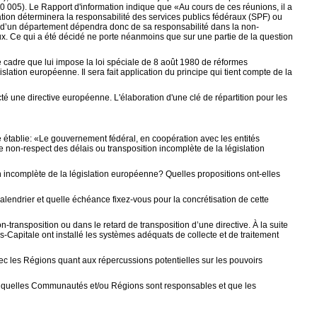
05). Le Rapport d'information indique que «Au cours de ces réunions, il a
ation déterminera la responsabilité des services publics fédéraux (SPF) ou
 d’un département dépendra donc de sa responsabilité dans la non-
eux. Ce qui a été décidé ne porte néanmoins que sur une partie de la question
 cadre que lui impose la loi spéciale de 8 août 1980 de réformes
lation européenne. Il sera fait application du principe qui tient compte de la
ecté une directive européenne. L'élaboration d'une clé de répartition pour les
e établie: «Le gouvernement fédéral, en coopération avec les entités
e non-respect des délais ou transposition incomplète de la législation
n incomplète de la législation européenne? Quelles propositions ont-elles
lendrier et quelle échéance fixez-vous pour la concrétisation de cette
-transposition ou dans le retard de transposition d’une directive. À la suite
-Capitale ont installé les systèmes adéquats de collecte et de traitement
vec les Régions quant aux répercussions potentielles sur les pouvoirs
 ou quelles Communautés et/ou Régions sont responsables et que les