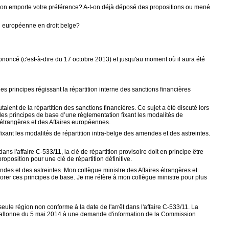
tion emporte votre préférence? A-t-on déjà déposé des propositions ou mené
on européenne en droit belge?
ononcé (c'est-à-dire du 17 octobre 2013) et jusqu'au moment où il aura été
s principes régissant la répartition interne des sanctions financières
ent de la répartition des sanctions financières. Ce sujet a été discuté lors
 les principes de base d’une règlementation fixant les modalités de
s étrangères et des Affaires européennes.
xant les modalités de répartition intra-belge des amendes et des astreintes.
ns l'affaire C-533/11, la clé de répartition provisoire doit en principe être
oposition pour une clé de répartition définitive.
ndes et des astreintes. Mon collègue ministre des Affaires étrangères et
orer ces principes de base. Je me réfère à mon collègue ministre pour plus
eule région non conforme à la date de l'arrêt dans l'affaire C-533/11. La
allonne du 5 mai 2014 à une demande d'information de la Commission