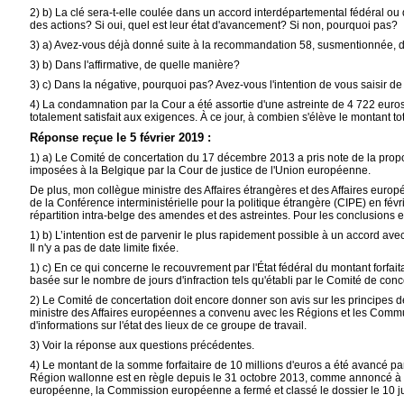
2) b) La clé sera-t-elle coulée dans un accord interdépartemental fédéral
des actions? Si oui, quel est leur état d'avancement? Si non, pourquoi pas?
3) a) Avez-vous déjà donné suite à la recommandation 58, susmentionnée, du 
3) b) Dans l'affirmative, de quelle manière?
3) c) Dans la négative, pourquoi pas? Avez-vous l'intention de vous saisir 
4) La condamnation par la Cour a été assortie d'une astreinte de 4 722 euro
totalement satisfait aux exigences. À ce jour, à combien s'élève le montant t
Réponse reçue le 5 février 2019 :
1) a) Le Comité de concertation du 17 décembre 2013 a pris note de la propos
imposées à la Belgique par la Cour de justice de l'Union européenne.
De plus, mon collègue ministre des Affaires étrangères et des Affaires europ
de la Conférence interministérielle pour la politique étrangère (CIPE) en fév
répartition intra-belge des amendes et des astreintes. Pour les conclusions e
1) b) L’intention est de parvenir le plus rapidement possible à un accord av
Il n'y a pas de date limite fixée.
1) c) En ce qui concerne le recouvrement par l'État fédéral du montant forfaita
basée sur le nombre de jours d'infraction tels qu'établi par le Comité de con
2) Le Comité de concertation doit encore donner son avis sur les principes d
ministre des Affaires européennes a convenu avec les Régions et les Commun
d'informations sur l'état des lieux de ce groupe de travail.
3) Voir la réponse aux questions précédentes.
4) Le montant de la somme forfaitaire de 10 millions d'euros a été avancé par
Région wallonne est en règle depuis le 31 octobre 2013, comme annoncé à
européenne, la Commission européenne a fermé et classé le dossier le 10 ju