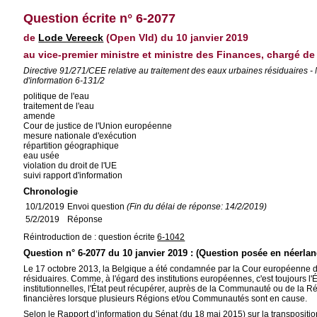
Question écrite n° 6-2077
de
Lode Vereeck
(Open Vld) du 10 janvier 2019
au vice-premier ministre et ministre des Finances, chargé de
Directive 91/271/CEE relative au traitement des eaux urbaines résiduaires
d'information 6-131/2
politique de l'eau
traitement de l'eau
amende
Cour de justice de l'Union européenne
mesure nationale d'exécution
répartition géographique
eau usée
violation du droit de l'UE
suivi rapport d'information
Chronologie
10/1/2019
Envoi question
(Fin du délai de réponse: 14/2/2019)
5/2/2019
Réponse
Réintroduction de : question écrite
6-1042
Question n° 6-2077 du 10 janvier 2019 : (Question posée en néerlan
Le 17 octobre 2013, la Belgique a été condamnée par la Cour européenne de 
résiduaires. Comme, à l'égard des institutions européennes, c'est toujours l'Ét
institutionnelles, l'État peut récupérer, auprès de la Communauté ou de la Ré
financières lorsque plusieurs Régions et/ou Communautés sont en cause.
Selon le Rapport d’information du Sénat (du 18 mai 2015) sur la transpositio