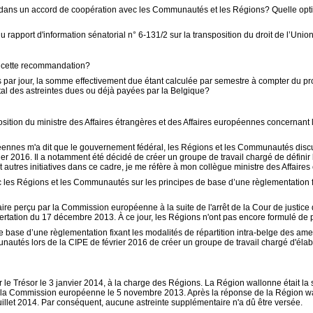
 ou dans un accord de coopération avec les Communautés et les Régions? Quelle op
rapport d'information sénatorial n° 6-131/2 sur la transposition du droit de l’Uni
de cette recommandation?
s par jour, la somme effectivement due étant calculée par semestre à compter du pr
otal des astreintes dues ou déjà payées par la Belgique?
ition du ministre des Affaires étrangères et des Affaires européennes concernant le
éennes m'a dit que le gouvernement fédéral, les Régions et les Communautés discutai
rier 2016. Il a notamment été décidé de créer un groupe de travail chargé de définir
t autres initiatives dans ce cadre, je me réfère à mon collègue ministre des Affaire
ec les Régions et les Communautés sur les principes de base d’une règlementation fi
ire perçu par la Commission européenne à la suite de l'arrêt de la Cour de justice da
certation du 17 décembre 2013. À ce jour, les Régions n'ont pas encore formulé de pr
e base d’une règlementation fixant les modalités de répartition intra-belge des ame
autés lors de la CIPE de février 2016 de créer un groupe de travail chargé d'élab
 le Trésor le 3 janvier 2014, à la charge des Régions. La Région wallonne était la s
 la Commission européenne le 5 novembre 2013. Après la réponse de la Région w
illet 2014.
Par conséquent, aucune astreinte supplémentaire n'a dû être versée.