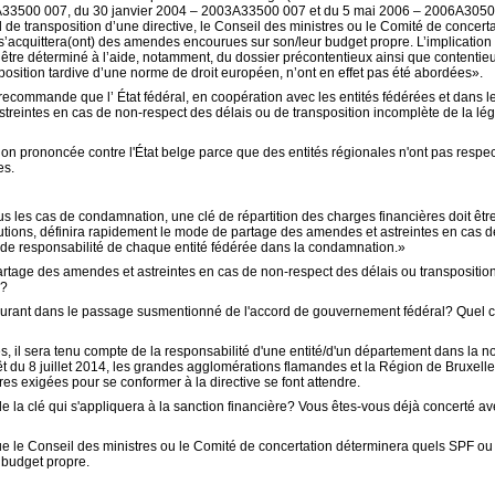
A33500 007, du 30 janvier 2004 – 2003A33500 007 et du 5 mai 2006 – 2006A30500 0
de transposition d’une directive, le Conseil des ministres ou le Comité de concert
acquittera(ont) des amendes encourues sur son/leur budget propre. L’implication
ra être déterminé à l’aide, notamment, du dossier précontentieux ainsi que contenti
nsposition tardive d’une norme de droit européen, n’ont en effet pas été abordées».
commande que l’ État fédéral, en coopération avec les entités fédérées et dans le
reintes en cas de non-respect des délais ou de transposition incomplète de la légis
anction prononcée contre l'État belge parce que des entités régionales n'ont pas resp
es.
s les cas de condamnation, une clé de répartition des charges financières doit êtr
itutions, définira rapidement le mode de partage des amendes et astreintes en cas d
rt de responsabilité de chaque entité fédérée dans la condamnation.»
artage des amendes et astreintes en cas de non-respect des délais ou transpositio
u?
figurant dans le passage susmentionné de l'accord de gouvernement fédéral? Quel ca
s, il sera tenu compte de la responsabilité d'une entité/d'un département dans la non
 du 8 juillet 2014, les grandes agglomérations flamandes et la Région de Bruxelles
 exigées pour se conformer à la directive se font attendre.
e la clé qui s'appliquera à la sanction financière? Vous êtes-vous déjà concerté a
 que le Conseil des ministres ou le Comité de concertation déterminera quels SPF
 budget propre.