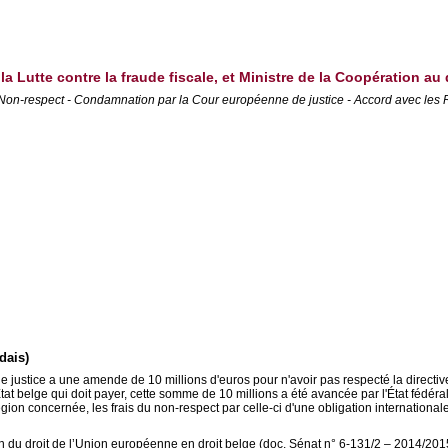
 la Lutte contre la fraude fiscale, et Ministre de la Coopération 
 - Non-respect - Condamnation par la Cour européenne de justice - Accord avec l
dais)
justice a une amende de 10 millions d'euros pour n'avoir pas respecté la direct
at belge qui doit payer, cette somme de 10 millions a été avancée par l'État fédéral.
gion concernée, les frais du non-respect par celle-ci d'une obligation internationale
n du droit de l’Union européenne en droit belge (doc. Sénat n° 6-131/2 – 2014/2015