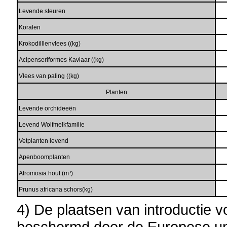
Levende steuren
Koralen
Krokodilllenvlees ((kg)
Acipenseriformes Kaviaar ((kg)
Vlees van paling ((kg)
Planten
Levende orchideeën
Levend Wolfmelkfamilie
Vetplanten levend
Apenboomplanten
Afromosia hout (m³)
Prunus africana schors(kg)
4) De plaatsen van introductie v
beschermd door de Europese un