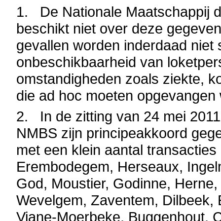
1. De Nationale Maatschappij 
beschikt niet over deze gegeve
gevallen worden inderdaad niet 
onbeschikbaarheid van loketper
omstandigheden zoals ziekte, ko
die ad hoc moeten opgevangen 
2.
In de zitting van 24 mei 20
NMBS zijn principeakkoord gegev
met een klein aantal transacties
Erembodegem, Herseaux, Ingelm
God, Moustier, Godinne, Herne, 
Wevelgem, Zaventem, Dilbeek, E
Viane-Moerbeke, Buggenhout, Co