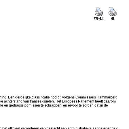
ning. Een dergelijke classificatie nodigt, volgens Commissaris Hammarberg
elijke achterstand van transseksuelen. Het Europees Parlement heeft daarom
e en gedragsstoornissen te schrappen, en ervoor te zorgen dat in de
an het officieel veranderen van geslacht een administratieve aangelegenheid