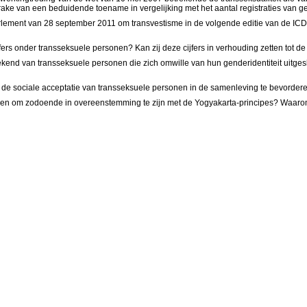
r sprake van een beduidende toename in vergelijking met het aantal registraties van
Parlement van 28 september 2011 om transvestisme in de volgende editie van de I
fers onder transseksuele personen? Kan zij deze cijfers in verhouding zetten tot d
 bekend van transseksuele personen die zich omwille van hun genderidentiteit uitg
 de sociale acceptatie van transseksuele personen in de samenleving te bevorder
appen om zodoende in overeenstemming te zijn met de Yogyakarta-principes? Waaro