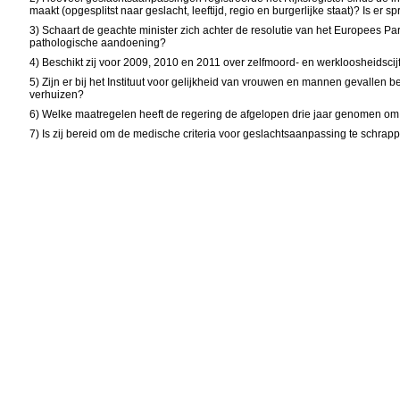
maakt (opgesplitst naar geslacht, leeftijd, regio en burgerlijke staat)? Is e
3) Schaart de geachte minister zich achter de resolutie van het Europees 
pathologische aandoening?
4) Beschikt zij voor 2009, 2010 en 2011 over zelfmoord- en werkloosheidscij
5) Zijn er bij het Instituut voor gelijkheid van vrouwen en mannen gevallen
verhuizen?
6) Welke maatregelen heeft de regering de afgelopen drie jaar genomen om
7) Is zij bereid om de medische criteria voor geslachtsaanpassing te schr