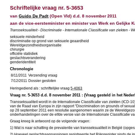
Schriftelijke vraag nr. 5-3653
van
Guido De Padt
(Open Vld) d.d. 8 november 2011
aan de vice-eersteminister en minister van Werk en Gelijke K
Transseksualiteit - Discriminatie - Internationale Classificatie van ziekten 
seksuele minderheid
discriminatie op grond van seksuele geaardheid
Wereldgezondheidsorganisatie
chirurgie
officiële statistiek
geslachtsverandering
genderidentiteit
Chronologie
8/11/2011
Verzending vraag
7/12/2011
Dossier gesloten
Heringediend als : schriftelijke vraag
5-4063
Vraag nr. 5-3653 d.d. 8 november 2011 : (Vraag gesteld in het Neder
Transseksualiteit wordt in de Internationale Classificatie van ziekten (IC
van de Raad van Europa in zijn rapport "Discrimination on grounds of sexual
op 28 september 2011 een resolutie aangenomen waarin ze de Wereldgezondhe
onderhandelingen over de elfde versie van de Internationale Classificatie va
Graag kreeg ik antwoord op de volgende vragen:
1) Wat is naar schatting de prevalentie van transseksualiteit in België (opg
2) Hoeveel geslachtsaanpassingen registreerde het Rijksregister sinds de i