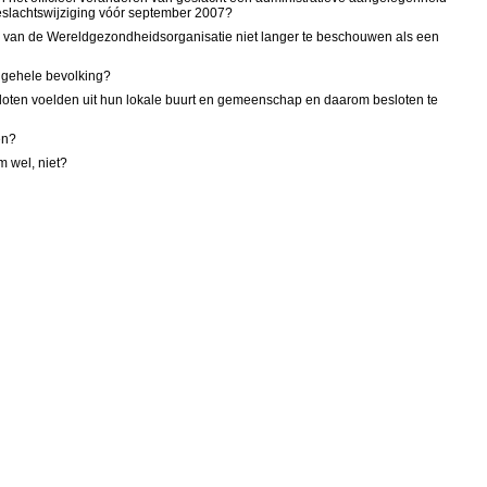
 geslachtswijziging vóór september 2007?
CD van de Wereldgezondheidsorganisatie niet langer te beschouwen als een
e gehele bevolking?
esloten voelden uit hun lokale buurt en gemeenschap en daarom besloten te
en?
m wel, niet?