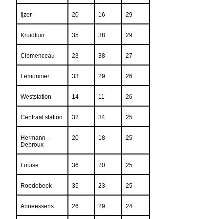
Ijzer
20
16
29
Kruidtuin
35
38
29
Clemenceau
23
38
27
Lemonnier
33
29
26
Weststation
14
11
26
Centraal station
32
34
25
Hermann-
20
18
25
Debroux
Louise
36
20
25
Roodebeek
35
23
25
Anneessens
26
29
24