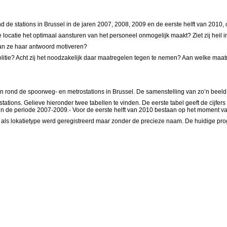
rond de stations in Brussel in de jaren 2007, 2008, 2009 en de eerste helft van 2010
 locatie het optimaal aansturen van het personeel onmogelijk maakt? Ziet zij heil i
Kan ze haar antwoord motiveren?
 politie? Acht zij het noodzakelijk daar maatregelen tegen te nemen? Aan welke maa
in én rond de spoorweg- en metrostations in Brussel. De samenstelling van zo’n be
ostations. Gelieve hieronder twee tabellen te vinden. De eerste tabel geeft de cijfe
ijven de periode 2007-2009.- Voor de eerste helft van 2010 bestaan op het moment v
 als lokatietype werd geregistreerd maar zonder de precieze naam. De huidige pro