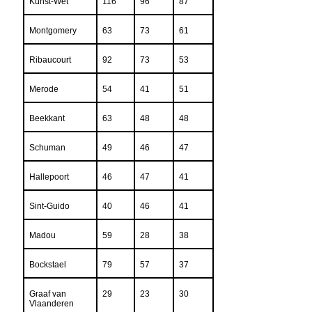
Kunst-Wet
116
96
87
Montgomery
63
73
61
Ribaucourt
92
73
53
Merode
54
41
51
Beekkant
63
48
48
Schuman
49
46
47
Hallepoort
46
47
41
Sint-Guido
40
46
41
Madou
59
28
38
Bockstael
79
57
37
Graaf van
29
23
30
Vlaanderen