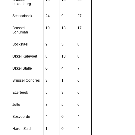
Luxemburg
Schaarbeek
24
9
27
Brussel
19
13
17
Schuman
Bockstael
9
5
8
Ukkel Kalevoet
8
13
8
Ukkel Stalle
0
4
7
Brussel Congres
3
1
6
Etterbeek
5
9
6
Jette
8
5
6
Bosvoorde
4
0
4
Haren Zuid
1
0
4