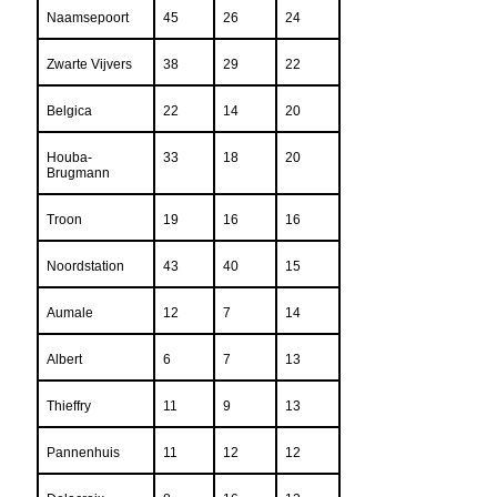
Naamsepoort
45
26
24
Zwarte Vijvers
38
29
22
Belgica
22
14
20
Houba-
33
18
20
Brugmann
Troon
19
16
16
Noordstation
43
40
15
Aumale
12
7
14
Albert
6
7
13
Thieffry
11
9
13
Pannenhuis
11
12
12