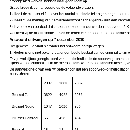
grondgebied werken, hebben daar geen recht op.
Graag kreeg ik een antwoord op de volgende vragen:
1) Heeft de minister cijfers over het aantal criminele feiten gepleegd in en 
2) Deelt zij de mening van het vakbondsfront dat het gebrek aan een centrale
3) Is zij ook van oordeel dat er extra personeel moet worden toegevoegd? 
4) Erkent zij de discriminatie tussen de leden van de federale en de lokale
Antwoord ontvangen op 7 december 2010 :
Het geachte Lid vindt hieronder het antwoord op zijn vragen.
1. Heden is ons niet bekend dat er een beeld bestaat van de criminaliteit 
Er zijn wel cijfers geregistreerd van de criminaliteit in de spoorweg- en metr
cijfers van de criminaliteit in de metrostations weer. Beide tabellen beschr
De aanwezigheid van een ‘X’ betekent dit dat een spoorweg- of metrostation
te registreren.
2007
2008
2009
Brussel Zuid
3622
4022
3958
Brussel Noord
1047
1026
936
Brussel Centraal
551
458
484
Brussel
18
13
28