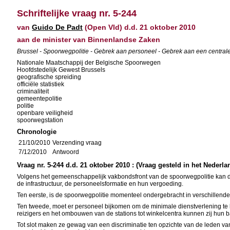
Schriftelijke vraag nr. 5-244
van
Guido De Padt
(Open Vld) d.d. 21 oktober 2010
aan de minister van Binnenlandse Zaken
Brussel - Spoorwegpolitie - Gebrek aan personeel - Gebrek aan een centrale l
Nationale Maatschappij der Belgische Spoorwegen
Hoofdstedelijk Gewest Brussels
geografische spreiding
officiële statistiek
criminaliteit
gemeentepolitie
politie
openbare veiligheid
spoorwegstation
Chronologie
21/10/2010
Verzending vraag
7/12/2010
Antwoord
Vraag nr. 5-244 d.d. 21 oktober 2010 : (Vraag gesteld in het Nederla
Volgens het gemeenschappelijk vakbondsfront van de spoorwegpolitie kan de
de infrastructuur, de personeelsformatie en hun vergoeding.
Ten eerste, is de spoorwegpolitie momenteel ondergebracht in verschillende l
Ten tweede, moet er personeel bijkomen om de minimale dienstverlening te
reizigers en het ombouwen van de stations tot winkelcentra kunnen zij hun 
Tot slot maken ze gewag van een discriminatie ten opzichte van de leden van