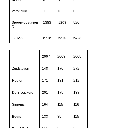
Vorst Zuid
1
0
0
Spoorwegstation
1383
1208
920
X
TOTAAL
6716
6810
6428
2007
2008
2009
Zuidstation
148
170
272
Rogier
171
181
212
De Brouckère
201
179
138
Simonis
164
115
116
Beurs
133
89
115