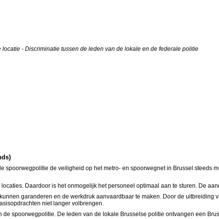
ocatie - Discriminatie tussen de leden van de lokale en de federale politie
nds)
 spoorwegpolitie de veiligheid op het metro- en spoorwegnet in Brussel steeds m
ocaties. Daardoor is het onmogelijk het personeel optimaal aan te sturen. De aanrij
 kunnen garanderen en de werkdruk aanvaardbaar te maken. Door de uitbreiding va
basisopdrachten niet langer volbrengen.
 de spoorwegpolitie. De leden van de lokale Brusselse politie ontvangen een Bruss