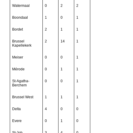
Watermaal
0
2
2
Boondaal
1
0
1
Bordet
2
1
1
Brussel
2
14
1
Kapellekerk
Meiser
0
0
1
Mérode
0
1
1
St-Agatha-
0
0
1
Berchem
Brussel West
1
1
1
Delta
4
0
0
Evere
0
1
0
St-Job
3
4
0