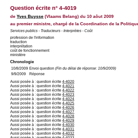
Question écrite n° 4-4019
de
Yves Buysse
(Vlaams Belang) du 10 aôut 2009
au premier ministre, chargé de la Coordination de la Politique
Services publics - Traducteurs - Interprètes - Coût
profession de l'information
traduction
interprétation
coût de fonctionnement
ministère
Chronologie
10/8/2009
Envoi question
(Fin du délai de réponse: 10/9/2009)
9/9/2009
Réponse
Aussi posée à : question écrite
4-4020
Aussi posée à : question écrite
4-4021
Aussi posée à : question écrite
4-4022
Aussi posée à : question écrite
4-4023
Aussi posée à : question écrite
4-4024
Aussi posée à : question écrite
4-4025
Aussi posée à : question écrite
4-4026
Aussi posée à : question écrite
4-4027
Aussi posée à : question écrite
4-4028
Aussi posée à : question écrite
4-4029
Aussi posée à : question écrite
4-4030
Aussi posée à : question écrite
4-4031
Aussi posée à : question écrite
4-4032
Aussi posée à : question écrite
4-4033