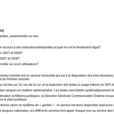
is)
rprètes, assermentés ou non.
on recours à des traducteurs/interprètes et quel en est le fondement légal?
 en 2007 et 2008?
n 2007 et 2008?
rcutée sur leurs utilisateurs?
mier ministre est un service horizontal qui est à la disposition des trois direction
ue du Premier ministre.
i ont lieu au 16, rue de la Loi, et la traduction des textes à usage interne du SPF
oi des langues en matière administrative. Les textes sont établis systématiquement 
dination et Affaires juridiques, la Direction Générale Communication Externe et a
ur le plan juridique.
tionne selon un système de « gardes » : ce service est donc disponible sept jours s
 langues nationales, les différents services font appel chaque jour au service des 