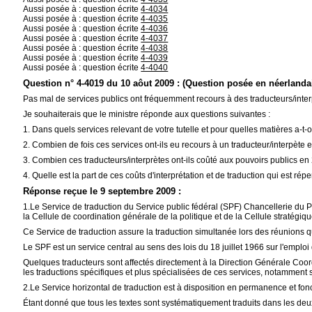
Aussi posée à : question écrite
4-4034
Aussi posée à : question écrite
4-4035
Aussi posée à : question écrite
4-4036
Aussi posée à : question écrite
4-4037
Aussi posée à : question écrite
4-4038
Aussi posée à : question écrite
4-4039
Aussi posée à : question écrite
4-4040
Question n° 4-4019 du 10 aôut 2009 : (Question posée en néerlanda
Pas mal de services publics ont fréquemment recours à des traducteurs/inte
Je souhaiterais que le ministre réponde aux questions suivantes :
1. Dans quels services relevant de votre tutelle et pour quelles matières a-t-
2. Combien de fois ces services ont-ils eu recours à un traducteur/interpète
3. Combien ces traducteurs/interprètes ont-ils coûté aux pouvoirs publics e
4. Quelle est la part de ces coûts d'interprétation et de traduction qui est répe
Réponse reçue le 9 septembre 2009 :
1.Le Service de traduction du Service public fédéral (SPF) Chancellerie du Pre
la Cellule de coordination générale de la politique et de la Cellule stratégiq
Ce Service de traduction assure la traduction simultanée lors des réunions qu
Le SPF est un service central au sens des lois du 18 juillet 1966 sur l'empl
Quelques traducteurs sont affectés directement à la Direction Générale Coor
les traductions spécifiques et plus spécialisées de ces services, notamment s
2.Le Service horizontal de traduction est à disposition en permanence et fonc
Étant donné que tous les textes sont systématiquement traduits dans les deux