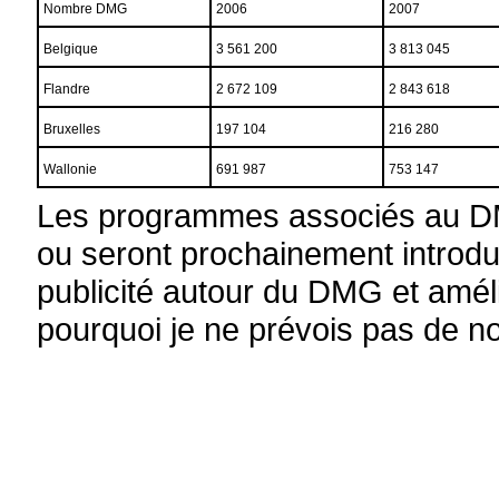
Nombre DMG
2006
2007
Belgique
3 561 200
3 813 045
Flandre
2 672 109
2 843 618
Bruxelles
197 104
216 280
Wallonie
691 987
753 147
Les programmes associés au DM
ou seront prochainement introdui
publicité autour du DMG et améli
pourquoi je ne prévois pas de n