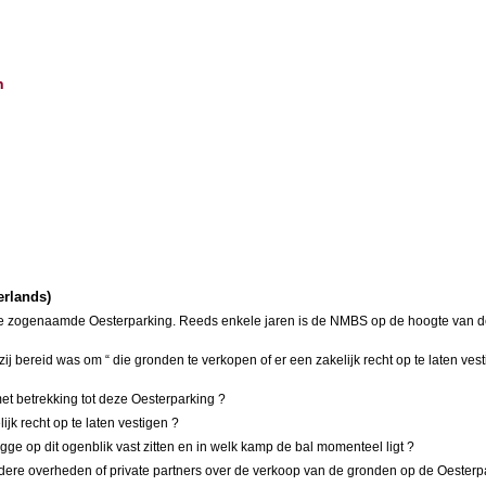
n
erlands)
t de zogenaamde Oesterparking. Reeds enkele jaren is de NMBS op de hoogte van d
j bereid was om “ die gronden te verkopen of er een zakelijk recht op te laten ves
et betrekking tot deze Oesterparking ?
ijk recht op te laten vestigen ?
 op dit ogenblik vast zitten en in welk kamp de bal momenteel ligt ?
ere overheden of private partners over de verkoop van de gronden op de Oesterp