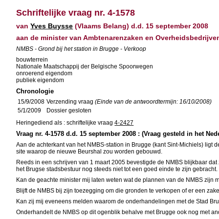
Schriftelijke vraag nr. 4-1578
van
Yves Buysse
(Vlaams Belang) d.d. 15 september 2008
aan de minister van Ambtenarenzaken en Overheidsbedrijve
NMBS - Grond bij het station in Brugge - Verkoop
bouwterrein
Nationale Maatschappij der Belgische Spoorwegen
onroerend eigendom
publiek eigendom
Chronologie
15/9/2008
Verzending vraag
(Einde van de antwoordtermijn: 16/10/2008)
5/1/2009
Dossier gesloten
Heringediend als : schriftelijke vraag
4-2427
Vraag nr. 4-1578 d.d. 15 september 2008 : (Vraag gesteld in het Ned
Aan de achterkant van het NMBS-station in Brugge (kant Sint-Michiels) lig
site waarop de nieuwe Beurshal zou worden gebouwd.
Reeds in een schrijven van 1 maart 2005 bevestigde de NMBS blijkbaar dat zi
het Brugse stadsbestuur nog steeds niet tot een goed einde te zijn gebracht.
Kan de geachte minister mij laten weten wat de plannen van de NMBS zijn m
Blijft de NMBS bij zijn toezegging om die gronden te verkopen of er een zakel
Kan zij mij eveneens melden waarom de onderhandelingen met de Stad Brugge
Onderhandelt de NMBS op dit ogenblik behalve met Brugge ook nog met and