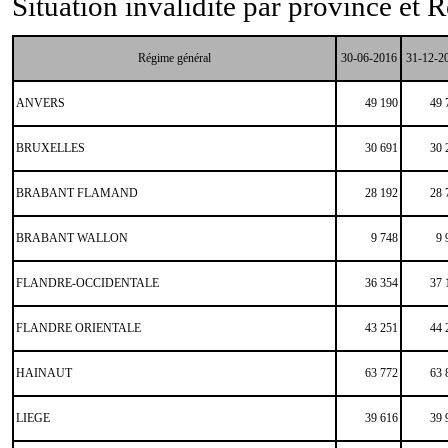
Situation
invalidité p
ar province et R
Régime général
30-06-2016
31-12-2
ANVERS
49 190
49 
BRUXELLES
30 691
30 
BRABANT FLAMAND
28 192
28 
BRABANT WALLON
9 748
9 
FLANDRE-OCCIDENTALE
36 354
37 
FLANDRE ORIENTALE
43 251
44 
HAINAUT
63 772
63 
LIEGE
39 616
39 