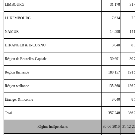
LIMBOURG
31 170
31 
LUXEMBOURG
7 634
7 
NAMUR
14 590
14 
ÉTRANGER & INCONNU
3 040
8 
Région de Bruxelles-Capitale
30 691
30 
Région flamande
188 157
191 
Région wallonne
135 360
136 
Étranger & Inconnu
3 040
8 
Total
357 248
366 
Régime indépendants
30-06-2016
31-12-2