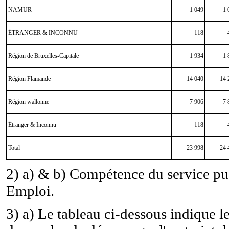
NAMUR
1 049
1 
ÉTRANGER & INCONNU
118
Région de Bruxelles-Capitale
1 934
1 
Région Flamande
14 040
14 
Région wallonne
7 906
7 
Étranger & Inconnu
118
Total
23 998
24 
2) a) & b) Compétence du service pu
Emploi.
3) a) Le tableau ci-dessous indique 