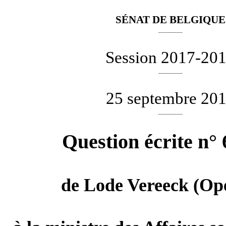
SÉNAT DE BELGIQUE
________
Session 2017-20
________
25 septembre 20
________
Question écrite n°
de
Lode Vereeck
(Ope