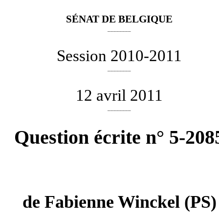
SÉNAT DE BELGIQUE
________
Session 2010-2011
________
12 avril 2011
________
Question écrite n° 5-208
de
Fabienne Winckel
(PS)