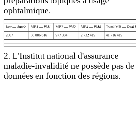
préparations topiques à usage
ophtalmique.
Jaar —
Année
MB1 —
PM1
MB2 —
PM2
MB4 —
PM4
Totaal MB —
Total
2007
38 006 616
977 384
2 732 419
41 716 419
2. L'Institut national d'assurance
maladie-invalidité ne possède pas de
données en fonction des régions.