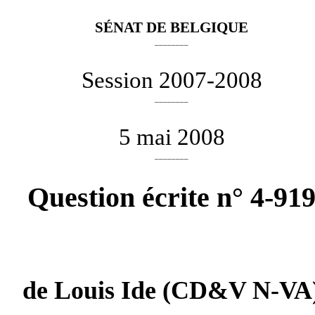
SÉNAT DE BELGIQUE
________
Session 2007-2008
________
5 mai 2008
________
Question écrite n° 4-91
de
Louis Ide
(CD&V N-VA