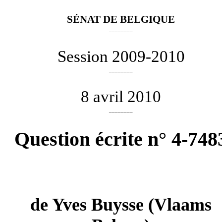
SÉNAT DE BELGIQUE
________
Session 2009-2010
________
8 avril 2010
________
Question écrite n° 4-748
de
Yves Buysse
(Vlaams