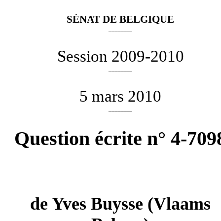
SÉNAT DE BELGIQUE
________
Session 2009-2010
________
5 mars 2010
________
Question écrite n° 4-709
de
Yves Buysse
(Vlaams