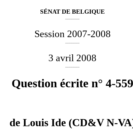
SÉNAT DE BELGIQUE
________
Session 2007-2008
________
3 avril 2008
________
Question écrite n° 4-55
de
Louis Ide
(CD&V N-VA