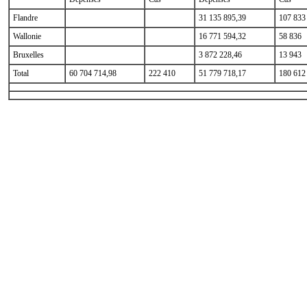
Flandre
31 135 895,39
107 833
Wallonie
16 771 594,32
58 836
Bruxelles
3 872 228,46
13 943
Total
60 704 714,98
222 410
51 779 718,17
180 612