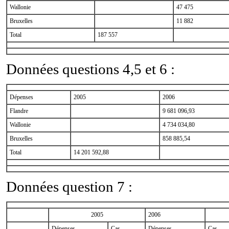
Wallonie
47 475
Bruxelles
11 882
Total
187 557
Données questions 4,5 et 6 :
Dépenses
2005
2006
Flandre
9 681 096,93
Wallonie
4 734 034,80
Bruxelles
858 885,54
Total
14 201 592,88
Données question 7 :
2005
2006
Dépenses
Cas
Dépenses
Cas