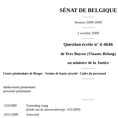
SÉNAT DE BELGIQUE
________
Session 2008-2009
________
2 octobre 2009
________
Question écrite n° 4-4646
de
Yves Buysse
(Vlaams Belang)
au ministre de la Justice
________
Centre pénitentiaire de Bruges - Section de haute sécurité - Cadre du personnel
________
établissement pénitentiaire
personnel pénitentiaire
________
2/10/2009
Verzending vraag
(Einde van de antwoordtermijn: 5/11/2009)
24/11/2009
Antwoord