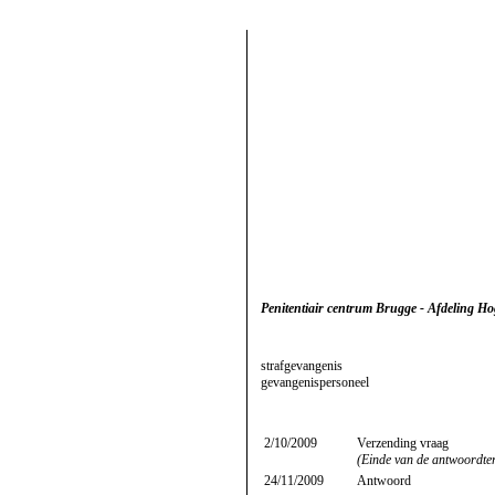
Penitentiair centrum Brugge - Afdeling Hog
strafgevangenis
gevangenispersoneel
2/10/2009
Verzending vraag
(Einde van de antwoordte
24/11/2009
Antwoord