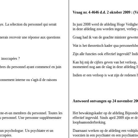
Vraag nr. 4-4646 d.d. 2 oktober 2009 : (V
ges. La sélection du personnel qui serait
In juni 2008 werd de afdeling Hoge Veilighei
in deze afdeling zou worden ingezet, verliep
'aimerais recevoir une réponse aux questions
Graag had ik van de geachte minister gewete
Wat is het theoretisch kader qua personeelsbe
Zijn alle functies ook effectief ingevuld? Ind
s inoccupées ?
Kan hij mij de cijfers geven van het verloop,
embres du personnel ayant commencé en juin
momenteel nog aan de slag in deze afdeling 
Indien er een verloop is wat zijn de redenen
tionnement interne ou s'agit-il de raisons
Antwoord ontvangen op 24 november 200
rente-et-un membres du personnel. Toutes les
Het bewakingskader op de afdeling Bijzondere
du personnel. Une personne supplémentaire
effectief ingevuld. Sinds april 2009 zijn er
loopbaanonderbreking.
t un psychologue. Un psychiatre et un
Daarnaast werken op de afdeling een voltijds
occupées.
voorzien in een psychiater en een psychiatris