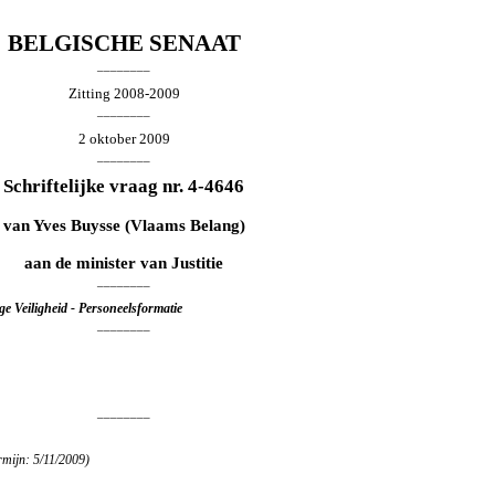
BELGISCHE SENAAT
________
Zitting 2008-2009
________
2 oktober 2009
________
Schriftelijke vraag nr. 4-4646
van
Yves Buysse
(Vlaams Belang)
aan de minister van Justitie
________
e Veiligheid - Personeelsformatie
________
________
rmijn: 5/11/2009)