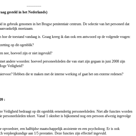
________
raag gesteld in het Nederlands)
d in gebruik genomen in het Brugse penitentiair centrum. De selectie van het personeel dat
 aanvankelijk moeizaam.
n hoe de toestand vandaag is. Graag kreeg ik dan ook een antwoord op de volgende vragen:
zetting op dit ogenblik?
ien nee, hoeveel zijn er niet ingevuld?
 met andere woorden: hoeveel personeelsleden die van start zijn gegaan in juni 2008 zijn
Hoge Veiligheid?
 hiervoor? Hebben die te maken met de interne werking of gaat het om externe redenen?
9 :
 Veiligheid bedraagt op dit ogenblik eenendertig personeelsleden. Niet alle functies worden
 drie personeelsleden tekort. Vanaf 1 oktober is bijkomend nog een persoon afwezig ingevolge
e opvoedster, een halftijdse maatschappelijk assistente en een psycholoog. Er is ook
ch verpleegkundige aan 1/5 prestaties. Deze functies zijn effectief ingevuld.