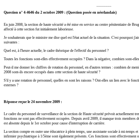
________
Question n° 4-4646 du 2 octobre 2009 : (Question posée en néerlandais)
En juin 2008, la section de haute sécurité a été mise en service au centre pénitentiaire de Bru
affecté à cette section fut initialement laborieuse.
Je souhaiterais que le ministre me dise quel est l'état actuel de la situation. C'est pourquoi j
suivantes :
Quel est, à l'heure actuelle, le cadre théorique de l'effectif du personnel ?
Toutes les fonctions sont-elles effectivement occupées ? Dans la négative, combien sont-elle
Peut-il me donner les chiffres de rotation du personnel, en d'autres termes : combien de m
2008 sont-ils encore occupés dans cette section de haute sécurité ?
S'il y a une rotation de personnel, quelles en sont les raisons ? Ont-elles un lien avec le fonc
externes ?
Réponse reçue le 24 novembre 2009 :
Le cadre du personnel de surveillance de la section de Haute sécurité prévoit actuellement t
fonctions ne sont pas effectivement occupées. Depuis avril 2009, il manque trois membres 
est absente depuis le 1er octobre pour cause d'interruption de carrière.
La section compte en outre une éducatrice à plein temps, une assistante sociale à mi-temps e
infirmier psychiatrique à 1/5ème sont également présents. Ces fonctions sont effectivement 