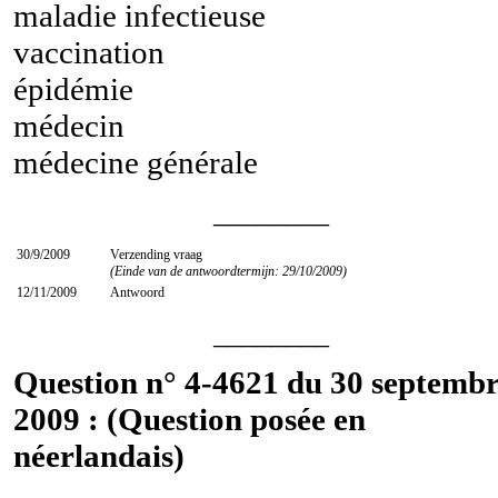
maladie infectieuse
vaccination
épidémie
médecin
médecine générale
________
30/9/2009
Verzending vraag
(Einde van de antwoordtermijn: 29/10/2009)
12/11/2009
Antwoord
________
Question n° 4-4621 du 30 septemb
2009 : (Question posée en
néerlandais)