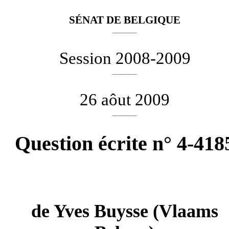
SÉNAT DE BELGIQUE
________
Session 2008-2009
________
26 aôut 2009
________
Question écrite n° 4-418
de
Yves Buysse
(Vlaams