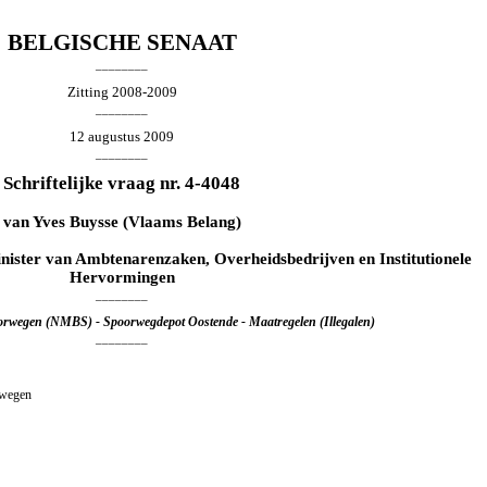
BELGISCHE SENAAT
________
Zitting 2008-2009
________
12 augustus 2009
________
Schriftelijke vraag nr. 4-4048
van
Yves Buysse
(Vlaams Belang)
inister van Ambtenarenzaken, Overheidsbedrijven en Institutionele
Hervormingen
________
oorwegen (NMBS) - Spoorwegdepot Oostende - Maatregelen (Illegalen)
________
rwegen