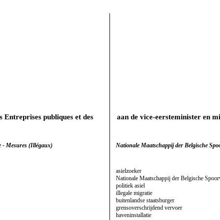
s Entreprises publiques et des
aan de vice-eersteminister en m
e - Mesures (Illégaux)
Nationale Maatschappij der Belgische Sp
asielzoeker
Nationale Maatschappij der Belgische Spoo
politiek asiel
illegale migratie
buitenlandse staatsburger
grensoverschrijdend vervoer
haveninstallatie