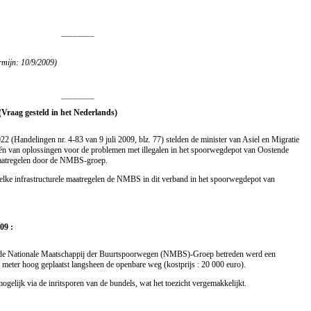
________
rmijn: 10/9/2009)
________
(Vraag gesteld in het Nederlands)
22 (Handelingen nr. 4-83 van 9 juli 2009, blz. 77) stelden de minister van Asiel en Migratie
één van oplossingen voor de problemen met illegalen in het spoorwegdepot van Oostende
 maatregelen door de NMBS-groep.
elke infrastructurele maatregelen de NMBS in dit verband in het spoorwegdepot van
09 :
n de Nationale Maatschappij der Buurtspoorwegen (NMBS)-Groep betreden werd een
meter hoog geplaatst langsheen de openbare weg (kostprijs : 20 000 euro).
ogelijk via de inritsporen van de bundels, wat het toezicht vergemakkelijkt.