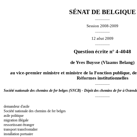
SÉNAT DE BELGIQUE
________
Session 2008-2009
________
12 aôut 2009
________
Question écrite n° 4-4048
de
Yves Buysse
(Vlaams Belang)
au vice-premier ministre et ministre de la Fonction publique, de
Réformes institutionnelles
________
Société nationale des chemins de fer belges (SNCB) - Dépôt des chemins de fer à Ostend
________
demandeur d'asile
Société nationale des chemins de fer belges
asile politique
migration illégale
ressortissant étranger
transport transfrontalier
installation portuaire