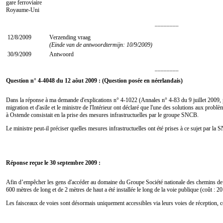
gare ferroviaire
Royaume-Uni
________
12/8/2009
Verzending vraag
(Einde van de antwoordtermijn: 10/9/2009)
30/9/2009
Antwoord
________
Question n° 4-4048 du 12 aôut 2009 : (Question posée en néerlandais)
Dans la réponse à ma demande d'explications n° 4-1022 (Annales n° 4-83 du 9 juillet 2009, pa
migration et d'asile et le ministre de l'Intérieur ont déclaré que l'une des solutions aux prob
à Ostende consistait en la prise des mesures infrastructuelles par le groupe SNCB.
Le ministre peut-il préciser quelles mesures infrastructuelles ont été prises à ce sujet par 
Réponse reçue le 30 septembre 2009 :
Afin d’empêcher les gens d'accéder au domaine du Groupe Société nationale des chemins de 
600 mètres de long et de 2 mètres de haut a été installée le long de la voie publique (coût : 2
Les faisceaux de voies sont désormais uniquement accessibles via leurs voies de réception, ce 