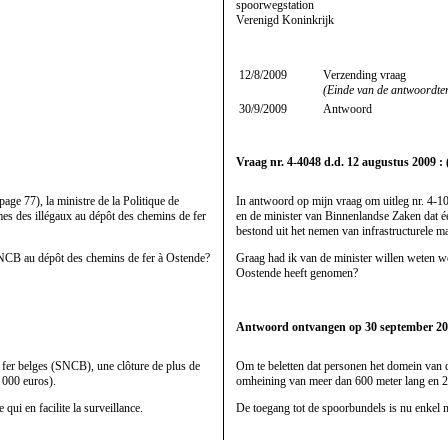
spoorwegstation
Verenigd Koninkrijk
12/8/2009
Verzending vraag
(Einde van de antwoordte
30/9/2009
Antwoord
Vraag nr. 4-4048 d.d. 12 augustus 2009 : 
ge 77), la ministre de la Politique de
In antwoord op mijn vraag om uitleg nr. 4-10
lèmes des illégaux au dépôt des chemins de fer
en de minister van Binnenlandse Zaken dat 
bestond uit het nemen van infrastructurele
la SNCB au dépôt des chemins de fer à Ostende?
Graag had ik van de minister willen weten w
Oostende heeft genomen?
Antwoord ontvangen op 30 september 20
fer belges (SNCB), une clôture de plus de
Om te beletten dat personen het domein va
0 000 euros).
omheining van meer dan 600 meter lang en 2 
qui en facilite la surveillance.
De toegang tot de spoorbundels is nu enkel m