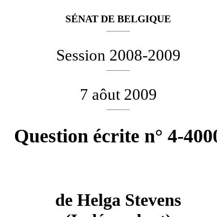
SÉNAT DE BELGIQUE
________
Session 2008-2009
________
7 aôut 2009
________
Question écrite n° 4-400
de
Helga Stevens