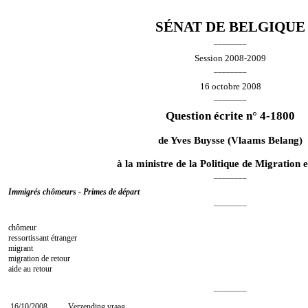
SÉNAT DE BELGIQUE
________
Session 2008-2009
________
16 octobre 2008
________
Question écrite n° 4-1800
de
Yves Buysse
(Vlaams Belang)
à la ministre de la Politique de Migration e
________
Immigrés chômeurs - Primes de départ
________
chômeur
ressortissant étranger
migrant
migration de retour
aide au retour
________
16/10/2008
Verzending vraag