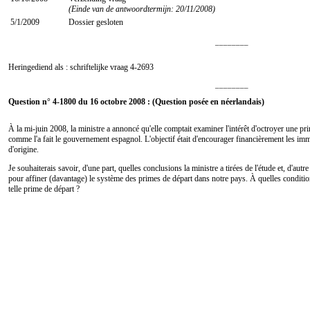
(Einde van de antwoordtermijn: 20/11/2008)
5/1/2009
Dossier gesloten
________
Heringediend als : schriftelijke vraag
4-2693
________
Question n° 4-1800 du 16 octobre 2008 : (Question posée en néerlandais)
À la mi-juin 2008, la ministre a annoncé qu'elle comptait examiner l'intérêt d'octroyer une 
comme l'a fait le gouvernement espagnol. L'objectif était d'encourager financièrement les im
d'origine.
Je souhaiterais savoir, d'une part, quelles conclusions la ministre a tirées de l'étude et, d'autre
pour affiner (davantage) le système des primes de départ dans notre pays. À quelles condition
telle prime de départ ?