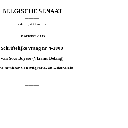
BELGISCHE SENAAT
________
Zitting 2008-2009
________
16 oktober 2008
________
Schriftelijke vraag nr. 4-1800
van
Yves Buysse
(Vlaams Belang)
de minister van Migratie- en Asielbeleid
________
________
________