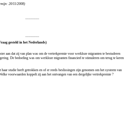
rmijn: 20/11/2008)
________
________
Vraag gesteld in het Nederlands)
ter aan dat zij van plan was om de vertrekpremie voor werkloze migranten te bestuderen
gering. De bedoeling was om werkloze migranten financieel te stimuleren om terug te keren
t haar studie heeft getrokken en of er reeds beslissingen zijn genomen om het systeem van
. Welke voorwaarden koppelt zij aan het ontvangen van een dergelijke vertrekpremie ?