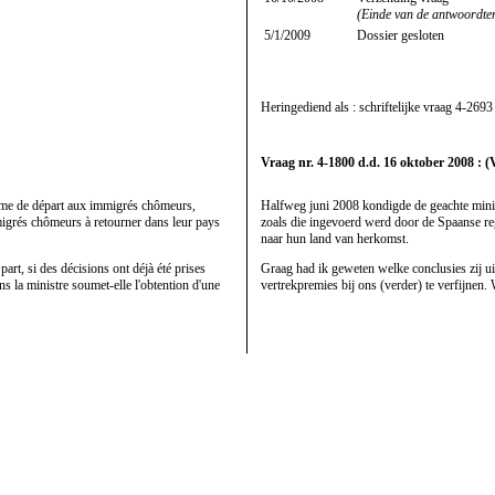
(Einde van de antwoordte
5/1/2009
Dossier gesloten
Heringediend als : schriftelijke vraag
4-2693
Vraag nr. 4-1800 d.d. 16 oktober 2008 : (
prime de départ aux immigrés chômeurs,
Halfweg juni 2008 kondigde de geachte minis
migrés chômeurs à retourner dans leur pays
zoals die ingevoerd werd door de Spaanse re
naar hun land van herkomst.
 part, si des décisions ont déjà été prises
Graag had ik geweten welke conclusies zij ui
s la ministre soumet-elle l'obtention d'une
vertrekpremies bij ons (verder) te verfijnen