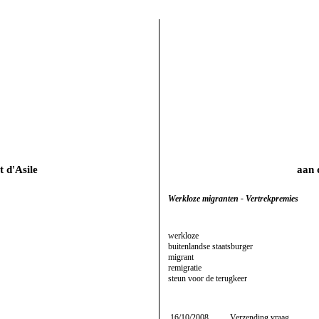
t d'Asile
aan 
Werkloze migranten - Vertrekpremies
werkloze
buitenlandse staatsburger
migrant
remigratie
steun voor de terugkeer
16/10/2008
Verzending vraag