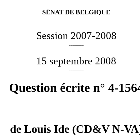
SÉNAT DE BELGIQUE
________
Session 2007-2008
________
15 septembre 2008
________
Question écrite n° 4-156
de
Louis Ide
(CD&V N-VA