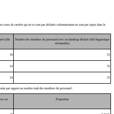
n cours de carrière qui ne se sont pas déclarés volontairement ne sont pas repris dans le
ré (rôle
Nombre des membres du personnel avec un handicap déclaré (rôle linguistique
néerlandais)
16
33
14
32
14
31
omie par rapport au nombre total des membres du personnel :
vec un
Proportion