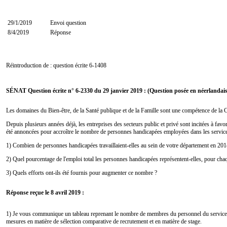
29/1/2019
Envoi question
8/4/2019
Réponse
Réintroduction de : question écrite
6-1408
SÉNAT Question écrite n° 6-2330 du 29 janvier 2019 : (Question posée en néerlandais
Les domaines du Bien-être, de la Santé publique et de la Famille sont une compétence de la C
Depuis plusieurs années déjà, les entreprises des secteurs public et privé sont incitées à fav
été annoncées pour accroître le nombre de personnes handicapées employées dans les services 
1) Combien de personnes handicapées travaillaient-elles au sein de votre département en 2014
2) Quel pourcentage de l'emploi total les personnes handicapées représentent-elles, pour chaq
3) Quels efforts ont-ils été fournis pour augmenter ce nombre ?
Réponse reçue le 8 avril 2019 :
1) Je vous communique un tableau reprenant le nombre de membres du personnel du service 
mesures en matière de sélection comparative de recrutement et en matière de stage.