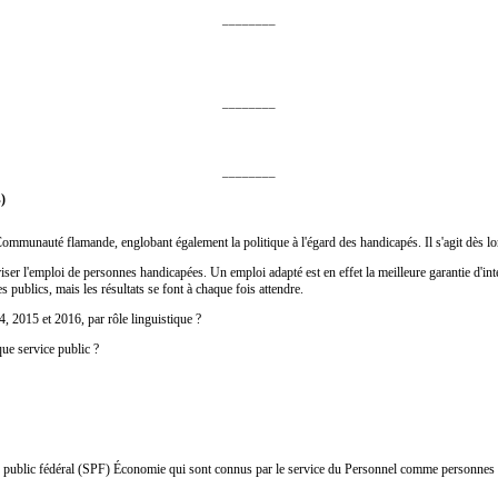
________
________
________
)
ommunauté flamande, englobant également la politique à l'égard des handicapés. Il s'agit dès l
oriser l'emploi de personnes handicapées. Un emploi adapté est en effet la meilleure garantie d'in
publics, mais les résultats se font à chaque fois attendre.
, 2015 et 2016, par rôle linguistique ?
ue service public ?
public fédéral (SPF) Économie qui sont connus par le service du Personnel comme personnes ha