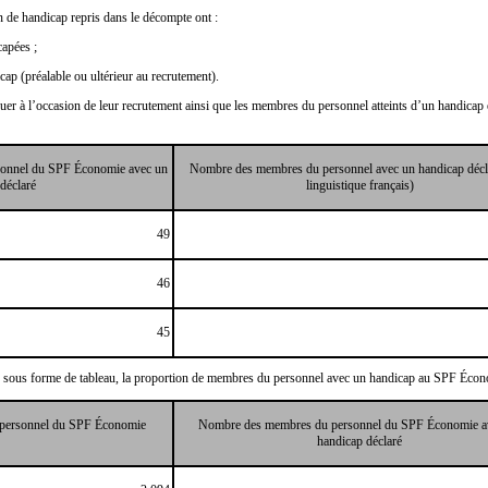
n de handicap repris dans le décompte ont :
capées ;
cap (préalable ou ultérieur au recrutement).
er à l’occasion de leur recrutement ainsi que les membres du personnel atteints d’un handicap e
sonnel du SPF Économie avec un
Nombre des membres du personnel avec un handicap décla
déclaré
linguistique français)
49
46
45
e, sous forme de tableau, la proportion de membres du personnel avec un handicap au SPF Écon
 personnel du SPF Économie
Nombre des membres du personnel du SPF Économie a
handicap déclaré