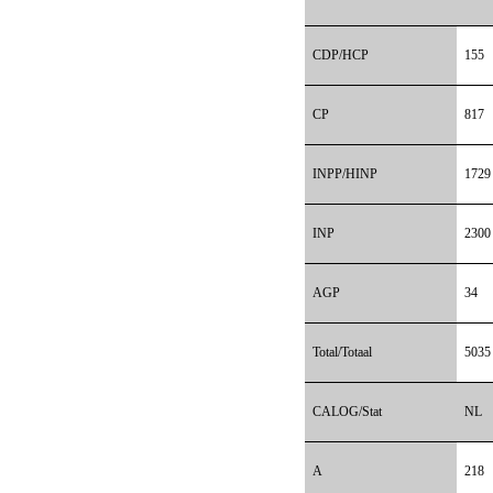
CDP/HCP
155
CP
817
INPP/HINP
1729
INP
2300
AGP
34
Total/Totaal
5035
CALOG/Stat
NL
A
218