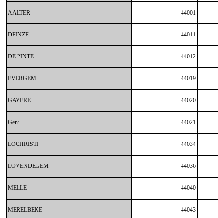
AALTER
44001
DEINZE
44011
DE PINTE
44012
EVERGEM
44019
GAVERE
44020
Gent
44021
LOCHRISTI
44034
LOVENDEGEM
44036
MELLE
44040
MERELBEKE
44043