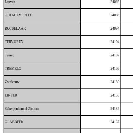
Leuven
24062
OUD-HEVERLEE
24086
ROTSELAAR
24094
TERVUREN
24104
Tienen
24107
TREMELO
24109
Zoutleeuw
24130
LINTER
24133
Scherpenheuvel-Zichem
24134
GLABBEEK
24137