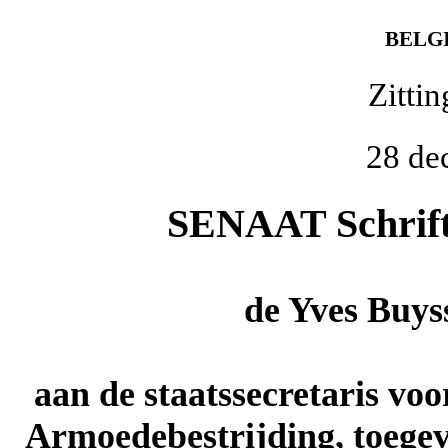
BELG
Zitti
28 de
SENAAT Schrifte
de
Yves Buys
aan de staatssecretaris vo
Armoedebestrijding, toegev