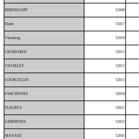
BERNISSART
51009
Elzele
51017
Vloesberg
51019
CHARLEROI
52011
CHATELET
52012
COURCELLES
52015
FARCIENNES
52018
FLEURUS
52021
GERPINNES
52025
MANAGE
52043