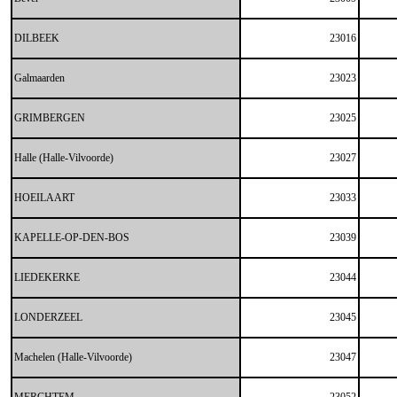
DILBEEK
23016
Galmaarden
23023
GRIMBERGEN
23025
Halle (Halle-Vilvoorde)
23027
HOEILAART
23033
KAPELLE-OP-DEN-BOS
23039
LIEDEKERKE
23044
LONDERZEEL
23045
Machelen (Halle-Vilvoorde)
23047
MERCHTEM
23052