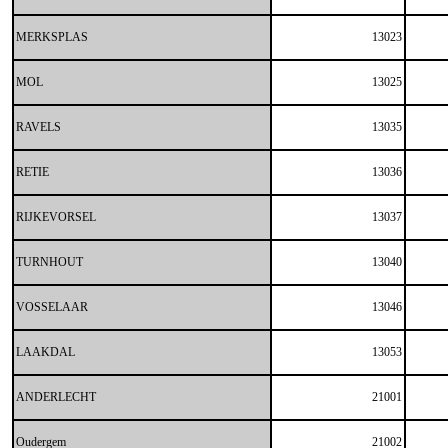
MERKSPLAS
13023
MOL
13025
RAVELS
13035
RETIE
13036
RIJKEVORSEL
13037
TURNHOUT
13040
VOSSELAAR
13046
LAAKDAL
13053
ANDERLECHT
21001
Oudergem
21002