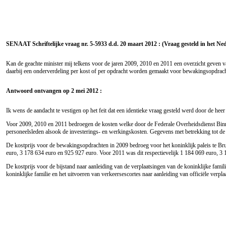
SENAAT Schriftelijke vraag nr. 5-5933 d.d. 20 maart 2012 : (Vraag gesteld in het Ne
Kan de geachte minister mij telkens voor de jaren 2009, 2010 en 2011 een overzicht geven
daarbij een onderverdeling per kost of per opdracht worden gemaakt voor bewakingsopdrachten,
Antwoord ontvangen op 2 mei 2012 :
Ik wens de aandacht te vestigen op het feit dat een identieke vraag gesteld werd door de h
Voor 2009, 2010 en 2011 bedroegen de kosten welke door de Federale Overheidsdienst Bin
personeelsleden alsook de investerings- en werkingskosten. Gegevens met betrekking tot de k
De kostprijs voor de bewakingsopdrachten in 2009 bedroeg voor het koninklijk paleis te Brus
euro,
3 178 634
euro
en 925 927
euro
. Voor 2011 was dit respectievelijk 1 184 069
euro,
3 
De kostprijs voor de bijstand naar aanleiding van de verplaatsingen van de koninklijke fami
koninklijke familie en het uitvoeren van verkeersescortes naar aanleiding van officiële verpla