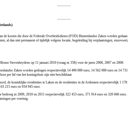
________
________
derlands)
 van de kosten die door de Federale Overheidsdienst (FOD) Binnenlandse Zaken werden gedaan 
 al dan niet permanent of tijdelijk volgens locatie, begeleiding bij verplaatsingen, enzovoort,
eer Bruno Stevenheydens op 11 januari 2010 (vraag nr 358) voor de jaren 2006, 2007 en 2008.
nenlandse Zaken worden gedragen respectievelijk 14 490 000
euro,
14 562 000
euro
en 14 73
ost per lid van het koningshuis zijn niet beschikbaar.
sel, de koninklijke residenties te Laken en de residenties in de Ardennen respectievelijk 1 17
163 215
euro
en 934 945
euro
.
lie bedroeg in 2009, 2010 en 2011 respectievelijk 322 453
euro,
371 914
euro
en 320 666
euro
.
atsingen per voertuig.