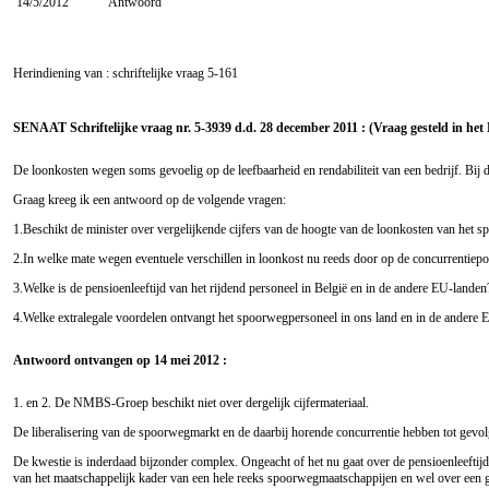
14/5/2012
Antwoord
Herindiening van : schriftelijke vraag
5-161
SENAAT Schriftelijke vraag nr. 5-3939 d.d. 28 december 2011 : (Vraag gesteld in het
De loonkosten wegen soms gevoelig op de leefbaarheid en rendabiliteit van een bedrijf. Bij d
Graag kreeg ik een antwoord op de volgende vragen:
1.Beschikt de minister over vergelijkende cijfers van de hoogte van de loonkosten van het
2.In welke mate wegen eventuele verschillen in loonkost nu reeds door op de concurrentiepo
3.Welke is de pensioenleeftijd van het rijdend personeel in België en in de andere EU-landen
4.Welke extralegale voordelen ontvangt het spoorwegpersoneel in ons land en in de andere
Antwoord ontvangen op 14 mei 2012 :
1. en 2. De NMBS-Groep beschikt niet over dergelijk cijfermateriaal.
De liberalisering van de spoorwegmarkt en de daarbij horende concurrentie hebben tot gevolg 
De kwestie is inderdaad bijzonder complex. Ongeacht of het nu gaat over de pensioenleeftij
van het maatschappelijk kader van een hele reeks spoorwegmaatschappijen en wel over een g