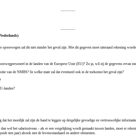
________
________
 Nederlands)
e spoorwegen zal dit niet minder het geval zijn. Met dit gegeven moet uiteraard rekening worde
 spoorwegpersoneel in de landen van de Europese Unie (EU)? Zo ja, wil zij de gegevens ervan m
sitie van de NMBS? In welke mate zal dat eventueel ook in de toekomst het geval zijn?
?
 EU-landen?
dat het moeilijk zal zijn de hand te leggen op dergelijke gevoelige en vertrouwelijke informatie
d dan wel het salarisniveau – als er een vergelijking wordt gemaakt tussen landen, moet er rek
oede tien jaar) alsook met de levensstandaard en andere elementen.