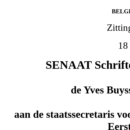
BELG
Zitti
18
SENAAT Schriftel
de
Yves Buys
aan de staatssecretaris vo
Eers