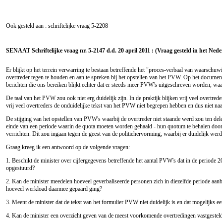
Ook gesteld aan : schriftelijke vraag
5-2208
SENAAT Schriftelijke vraag nr. 5-2147 d.d. 20 april 2011 : (Vraag gesteld in het Ned
Er blijkt op het terrein verwarring te bestaan betreffende het "proces-verbaal van waarschu
overtreder tegen te houden en aan te spreken bij het opstellen van het PVW. Op het docume
berichten die ons bereiken blijkt echter dat er steeds meer PVW's uitgeschreven worden, waa
De taal van het PVW zou ook niet erg duidelijk zijn. In de praktijk blijken vrij veel overtred
vrij veel overtreders de onduidelijke tekst van het PVW niet begrepen hebben en dus niet na
De stijging van het opstellen van PVW's waarbij de overtreder niet staande werd zou ten de
einde van een periode waarin de quota moeten worden gehaald - hun quotum te behalen door h
verrichten. Dit zou ingaan tegen de geest van de politiehervorming, waarbij er duidelijk werd
Graag kreeg ik een antwoord op de volgende vragen:
1. Beschikt de minister over cijfergegevens betreffende het aantal PVW's dat in de periode
opgestuurd?
2. Kan de minister meedelen hoeveel geverbaliseerde personen zich in diezelfde periode aanb
hoeveel werkload daarmee gepaard ging?
3. Meent de minister dat de tekst van het formulier PVW niet duidelijk is en dat mogelijks e
4. Kan de minister een overzicht geven van de meest voorkomende overtredingen vastgestel