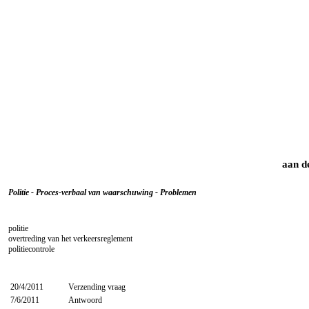
aan de
Politie - Proces-verbaal van waarschuwing - Problemen
politie
overtreding van het verkeersreglement
politiecontrole
20/4/2011
Verzending vraag
7/6/2011
Antwoord