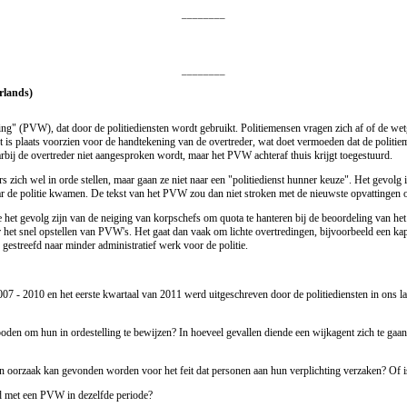
________
________
erlands)
wing" (PVW), dat door de politiediensten wordt gebruikt. Politiemensen vragen zich af of de w
nt is plaats voorzien voor de handtekening van de overtreder, wat doet vermoeden dat de poli
rbij de overtreder niet aangesproken wordt, maar het PVW achteraf thuis krijgt toegestuurd.
ers zich wel in orde stellen, maar gaan ze niet naar een "politiedienst hunner keuze". Het gevolg
ar de politie kwamen. De tekst van het PVW zou dan niet stroken met de nieuwste opvattingen o
le het gevolg zijn van de neiging van korpschefs om quota te hanteren bij de beoordeling van h
et snel opstellen van PVW's. Het gaat dan vaak om lichte overtredingen, bijvoorbeeld een kapo
 gestreefd naar minder administratief werk voor de politie.
 2007 - 2010 en het eerste kwartaal van 2011 werd uitgeschreven door de politiediensten in ons
oden om hun in ordestelling te bewijzen? In hoeveel gevallen diende een wijkagent zich te gaa
en oorzaak kan gevonden worden voor het feit dat personen aan hun verplichting verzaken? Of is 
d met een PVW in dezelfde periode?