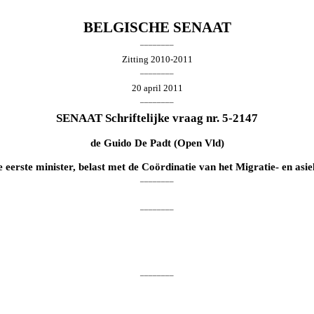
BELGISCHE SENAAT
________
Zitting 2010-2011
________
20 april 2011
________
SENAAT Schriftelijke vraag nr. 5-2147
de
Guido De Padt
(Open Vld)
 eerste minister, belast met de Coördinatie van het Migratie- en asie
________
________
________