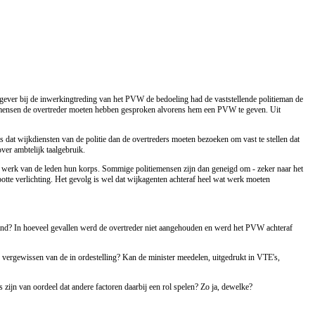
etgever bij de inwerkingtreding van het PVW de bedoeling had de vaststellende politieman de
tiemensen de overtreder moeten hebben gesproken alvorens hem een PVW te geven. Uit
 is dat wijkdiensten van de politie dan de overtreders moeten bezoeken om vast te stellen dat
ver ambtelijk taalgebruik.
et werk van de leden hun korps. Sommige politiemensen zijn dan geneigd om - zeker naar het
tte verlichting. Het gevolg is wel dat wijkagenten achteraf heel wat werk moeten
 land? In hoeveel gevallen werd de overtreder niet aangehouden en werd het PVW achteraf
n vergewissen van de in ordestelling? Kan de minister meedelen, uitgedrukt in VTE's,
zijn van oordeel dat andere factoren daarbij een rol spelen? Zo ja, dewelke?