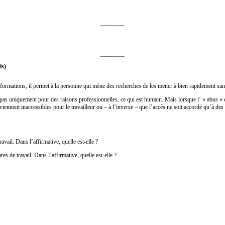
________
________
is)
nformations, il permet à la personne qui mène des recherches de les mener à bien rapidement san
nt pas uniquement pour des raisons professionnelles, ce qui est humain. Mais lorsque l’ « abus »
eviennent inaccessibles pour le travailleur ou – à l’inverse – que l’accès ne soit accordé qu’à des
avail. Dans l’affirmative, quelle est-elle ?
res de travail. Dans l’affirmative, quelle est-elle ?