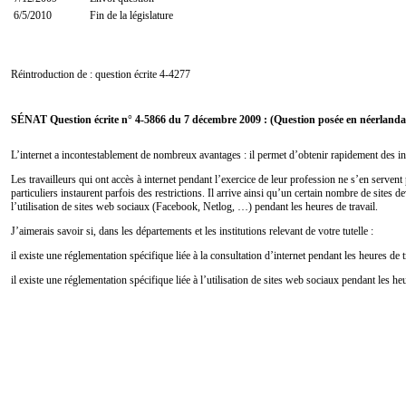
6/5/2010
Fin de la législature
Réintroduction de : question écrite
4-4277
SÉNAT Question écrite n° 4-5866 du 7 décembre 2009 : (Question posée en néerlanda
L’internet a incontestablement de nombreux avantages : il permet d’obtenir rapidement des i
Les travailleurs qui ont accès à internet pendant l’exercice de leur profession ne s’en serve
particuliers instaurent parfois des restrictions. Il arrive ainsi qu’un certain nombre de sites d
l’utilisation de sites web sociaux (Facebook, Netlog, …) pendant les heures de travail.
J’aimerais savoir si, dans les départements et les institutions relevant de votre tutelle :
il existe une réglementation spécifique liée à la consultation d’internet pendant les heures de tr
il existe une réglementation spécifique liée à l’utilisation de sites web sociaux pendant les heu