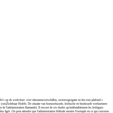
olebi’s op de werkvloer: over inkomensverschillen, sectorsegregatie en het roze plafond »
sur « (on)Zichtbaar Holebi. De situatie van homoseksuele, lesbische en biseksuele werknemers
n de l'administration flamande). Il ressort de ces études qu'indéniablement les lesbigays
 plus âgés. On peut attendre que l'administration fédérale montre l'exemple en ce qui concerne