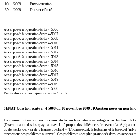
10/11/2009
Envoi question
25/11/2009
Dossier clôturé
Aussi posée à : question écrite
4-5006
Aussi posée à : question écrite
4-5007
Aussi posée à : question écrite
4-5009
Aussi posée à : question écrite
4-5010
Aussi posée à : question écrite
4-5011
Aussi posée à : question écrite
4-5012
Aussi posée à : question écrite
4-5013
Aussi posée à : question écrite
4-5014
Aussi posée à : question écrite
4-5015
Aussi posée à : question écrite
4-5016
Aussi posée à : question écrite
4-5017
Aussi posée à : question écrite
4-5018
Aussi posée à : question écrite
4-5019
Aussi posée à : question écrite
4-5020
Réintroduite comme : question écrite
4-5335
SÉNAT Question écrite n° 4-5008 du 10 novembre 2009 : (Question posée en néerland
L'an dernier ont été publiées plusieurs études sur la situation des lesbigays sur les lieux de
(Discrimination des lesbigays au travail : à propos des différences de revenu, la ségrégation
op de werkvloer van de Vlaamse overheid » (L'homosexuel, la lesbienne et le bisexuel (in)visib
rencontrent des problèmes au travail. Ces problèmes sont plus prononcés dans les services tech