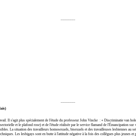
________
________
ais)
 travail. Il s'agit plus spécialement de l'étude du professeur John Vincke : « Discriminatie van h
 sectorielle et le plafond rose) et de l'étude réalisée par le service flamand de l'Émancipation 
les. La situation des travailleurs homosexuels, bisexuels et des travailleuses lesbiennes au sei
niques. Les lesbigays sont en butte à l'attitude négative à la fois des collègues plus jeunes et