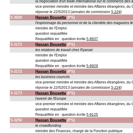
la négociation d'un traité international sur le commerce des
vice-premier ministre et ministre des Affaires étrangères, d
réponse le 22/5/2013 (annales de commission
5-224
)
5-3020
Hassan Bousetta
(PS)
l'espionnage du personnel et de la clientèle des magasins I
ministre de l'Emploi
question requalifiée
Requalifiée en : question écrite
5-8937
5-3171
Hassan Bousetta
(PS)
les relations de travail chez Ryanair
ministre de l'Emploi
question requalifiée
Requalifiée en : question écrite
5-8929
5-3172
Hassan Bousetta
(PS)
les business councils
vice-premier ministre et ministre des Affaires étrangères, d
réponse le 22/5/2013 (annales de commission
5-224
)
5-3173
Hassan Bousetta
(PS)
l'avenir de l'Europe
vice-premier ministre et ministre des Affaires étrangères, d
question requalifiée
Requalifiée en : question écrite
5-9125
5-3250
Hassan Bousetta
(PS)
le crowdfunding
ministre des Finances, chargé de la Fonction publique