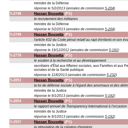
ministre de la Défense
réponse le 5/2/2013 (annales de commission
5-204
)
5-2748
Hassan Bousetta
(PS)
le recrutement des militaires
ministre de la Défense
réponse le 5/2/2013 (annales de commission
5-204
)
5-2749
Hassan Bousetta
(PS)
l'article 432 du Code pénal relatif au rapt d'enfants et son év
ministre de la Justice
réponse le 19/12/2012 (annales de commission
5-191
)
5-2778
Hassan Bousetta
(PS)
le soutien à la recherche et au développement
secrétaire d'État aux Affaires sociales, aux Familles et aux 
sociales et de la Santé publique
réponse le 11/6/2013 (annales de commission
5-232
)
5-2853
Hassan Bousetta
(PS)
la loi de défense sociale à l'égard des anormaux et des déli
ministre de la Justice
réponse le 9/1/2013 (annales de commission
5-192
)
5-2854
Hassan Bousetta
(PS)
le rapport annuel de Transparency International à l'occasion d
ministre de la Justice
réponse le 9/1/2013 (annales de commission
5-192
)
5-2937
Hassan Bousetta
(PS)
la stimulation de la création d'emplois