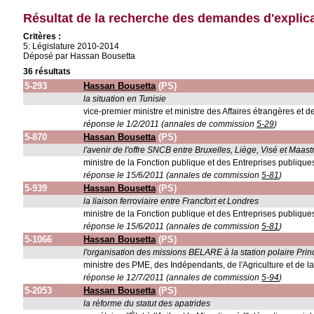
Résultat de la recherche des demandes d'explic
Critères :
5: Législature 2010-2014
Déposé par Hassan Bousetta
36 résultats
5-293
Hassan Bousetta
(PS)
la situation en Tunisie
vice-premier ministre et ministre des Affaires étrangères et d
réponse le 1/2/2011 (annales de commission
5-29
)
5-870
Hassan Bousetta
(PS)
l'avenir de l'offre SNCB entre Bruxelles, Liège, Visé et Maastr
ministre de la Fonction publique et des Entreprises publique
réponse le 15/6/2011 (annales de commission
5-81
)
5-939
Hassan Bousetta
(PS)
la liaison ferroviaire entre Francfort et Londres
ministre de la Fonction publique et des Entreprises publique
réponse le 15/6/2011 (annales de commission
5-81
)
5-1066
Hassan Bousetta
(PS)
l'organisation des missions BELARE à la station polaire Pri
ministre des PME, des Indépendants, de l'Agriculture et de la 
réponse le 12/7/2011 (annales de commission
5-94
)
5-2053
Hassan Bousetta
(PS)
la réforme du statut des apatrides