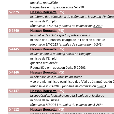
question requalifiée
Requalifiée en : question écrite
5-8920
5-3575
Hassan Bousetta
(PS)
la réforme des allocations de chômage et le revenu d'intégra
ministre de l'Emploi
réponse le 9/7/2013 (annales de commission
5-242
)
5-3840
Hassan Bousetta
(PS)
la fiscalité des clubs sportifs professionnels
ministre des Finances, chargé de la Fonction publique
réponse le 9/7/2013 (annales de commission
5-243
)
5-4145
Hassan Bousetta
(PS)
la lutte contre le dumping social en Belgique
ministre de l'Emploi
question requalifiée
Requalifiée en : question écrite
5-10603
5-4146
Hassan Bousetta
(PS)
la détention d'un journaliste au Maroc
vice-premier ministre et ministre des Affaires étrangères, d
réponse le 20/11/2013 (annales de commission
5-261
)
5-4147
Hassan Bousetta
(PS)
la coopération judiciaire entre la Belgique et le Maroc
ministre de la Justice
réponse le 8/1/2014 (annales de commission
5-268
)
5-4312
Hassan Bousetta
(PS)