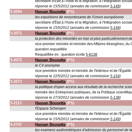
secrétaire d'État à l'Asile et la Migration, à l'Intégration socia
réponse le 15/5/2012 (annales de commission
5-149
)
5-2054
Hassan Bousetta
(PS)
les expulsions de ressortissants de l'Union européenne
secrétaire d'État à l'Asile et la Migration, à l'Intégration socia
réponse le 15/5/2012 (annales de commission
5-149
)
5-2071
Hassan Bousetta
(PS)
la protection des minorités en Iran et plus particulièrement
vice-premier ministre et ministre des Affaires étrangères, d
question requalifiée
Requalifiée en : question écrite
5-6138
5-2072
Hassan Bousetta
(PS)
le CV anonyme
vice-première ministre et ministre de l'Intérieur et de l'Égali
réponse le 22/5/2012 (annales de commission
5-154
)
5-2073
Hassan Bousetta
(PS)
la politique d'open access aux résultats de la recherche scie
ministre des Entreprises publiques, de la Politique scientif
réponse le 27/3/2012 (annales de commission
5-138
)
5-2113
Hassan Bousetta
(PS)
l'Espace Schengen
vice-première ministre et ministre de l'Intérieur et de l'Égali
réponse le 15/5/2012 (annales de commission
5-149
)
5-2747
Hassan Bousetta
(PS)
les examens audiométriques d'admission du personnel de l