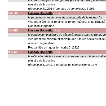
les propos du procureur général près la cour d'appel d'Anve
ministre de la Justice
réponse le 8/1/2014 (annales de commission
5-268
)
5-4634
Hassan Bousetta
(PS)
la parité hommes-femmes dans le monde de la recherche
vice-première ministre et ministre de l'Intérieur et de l'Égali
Question supprimée
5-4649
Hassan Bousetta
(PS)
la convention bilatérale de sécurité sociale entre la Belgique
vice-première ministre et ministre des Affaires sociales et de 
question requalifiée
Requalifiée en : question écrite
5-11327
5-4664
Hassan Bousetta
(PS)
la ratification de la Convention européenne sur la nationalit
ministre de la Justice
réponse le 11/2/2014 (annales de commission
5-284
)