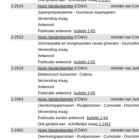
Ook gesteld aan : schriftelijke vraag
2-2527
2-2524
Hugo Vandenberghe
(CD&V)
minister van Co
Supergriepepidemie - Voorziene maatregelen.
Verzending vraag
Antwoord
Publicatie antwoord :
bulletin 2-65
2-2523
Hugo Vandenberghe
(CD&V)
minister van Co
Voorverpakte en voorgesneden rauwe groenten - Gezondhei
Verzending vraag
Antwoord
Publicatie antwoord :
bulletin 2-65
2-2519
Hugo Vandenberghe
(CD&V)
minister van Just
Elektronisch huisarrest - Criteria.
Verzending vraag
Antwoord
Publicatie antwoord :
bulletin 2-65
2-2463
Hugo Vandenberghe
(CD&V)
minister van Just
Overlevingspensioen - Rustpensioen - Cumulatie - Discrimin
Verzending vraag
Publicatie zonder antwoord :
bulletin 2-64
Ook gesteld aan : schriftelijke vraag
2-2462
2-2462
Hugo Vandenberghe
(CD&V)
minister van So
Overlevingspensioen - Rustpensioen - Cumulatie - Discrimin