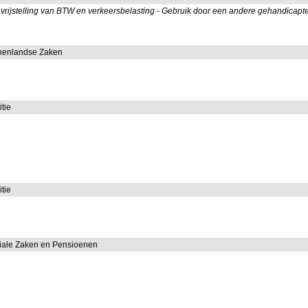
jstelling van BTW en verkeersbelasting - Gebruik door een andere gehandicapte u
nnenlandse Zaken
itie
itie
ciale Zaken en Pensioenen