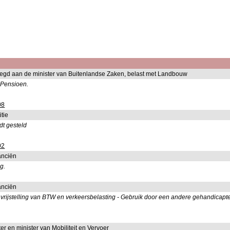
oegd aan de minister van Buitenlandse Zaken, belast met Landbouw
 Pensioen.
08
itie
dt gesteld
02
anciën
g.
anciën
jstelling van BTW en verkeersbelasting - Gebruik door een andere gehandicapte u
er en minister van Mobiliteit en Vervoer