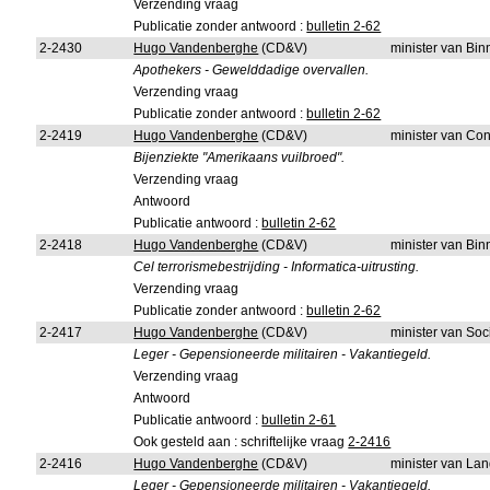
Verzending vraag
Publicatie zonder antwoord :
bulletin 2-62
2-2430
Hugo Vandenberghe
(CD&V)
minister van Bi
Apothekers - Gewelddadige overvallen.
Verzending vraag
Publicatie zonder antwoord :
bulletin 2-62
2-2419
Hugo Vandenberghe
(CD&V)
minister van Co
Bijenziekte "Amerikaans vuilbroed".
Verzending vraag
Antwoord
Publicatie antwoord :
bulletin 2-62
2-2418
Hugo Vandenberghe
(CD&V)
minister van Bi
Cel terrorismebestrijding - Informatica-uitrusting.
Verzending vraag
Publicatie zonder antwoord :
bulletin 2-62
2-2417
Hugo Vandenberghe
(CD&V)
minister van So
Leger - Gepensioneerde militairen - Vakantiegeld.
Verzending vraag
Antwoord
Publicatie antwoord :
bulletin 2-61
Ook gesteld aan : schriftelijke vraag
2-2416
2-2416
Hugo Vandenberghe
(CD&V)
minister van La
Leger - Gepensioneerde militairen - Vakantiegeld.