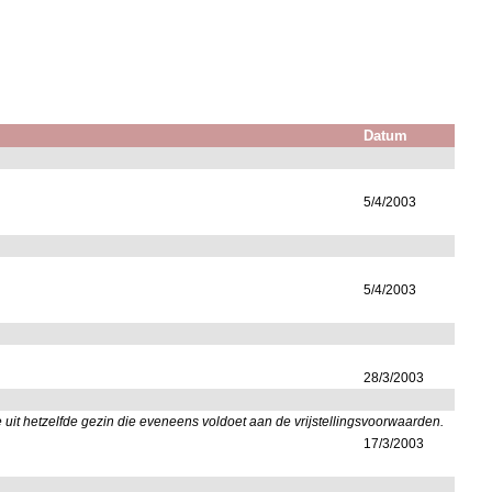
Datum
5/4/2003
5/4/2003
28/3/2003
it hetzelfde gezin die eveneens voldoet aan de vrijstellingsvoorwaarden.
17/3/2003