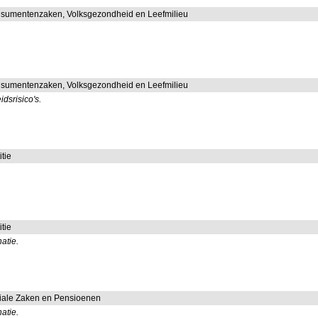
nsumentenzaken, Volksgezondheid en Leefmilieu
nsumentenzaken, Volksgezondheid en Leefmilieu
dsrisico's.
itie
itie
atie.
ciale Zaken en Pensioenen
atie.