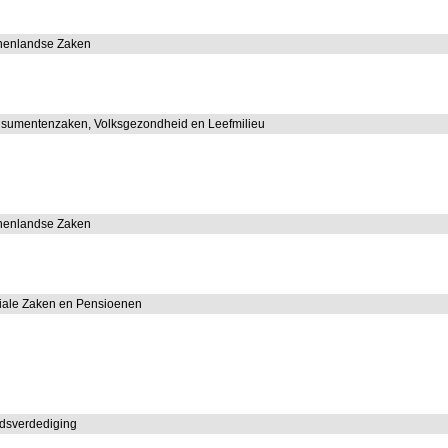
nnenlandse Zaken
nsumentenzaken, Volksgezondheid en Leefmilieu
nnenlandse Zaken
ciale Zaken en Pensioenen
ndsverdediging