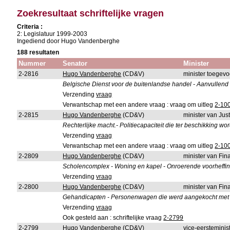
Zoekresultaat schriftelijke vragen
Criteria :
2: Legislatuur 1999-2003
Ingediend door Hugo Vandenberghe
188 resultaten
Nummer
Senator
Minister
2-2816
Hugo Vandenberghe
(CD&V)
minister toegev
Belgische Dienst voor de buitenlandse handel - Aanvullend
Verzending
vraag
Verwantschap met een andere vraag : vraag om uitleg
2-10
2-2815
Hugo Vandenberghe
(CD&V)
minister van Just
Rechterlijke macht.- Politiecapaciteit die ter beschikking wor
Verzending
vraag
Verwantschap met een andere vraag : vraag om uitleg
2-10
2-2809
Hugo Vandenberghe
(CD&V)
minister van Fin
Scholencomplex - Woning en kapel - Onroerende voorheffin
Verzending
vraag
2-2800
Hugo Vandenberghe
(CD&V)
minister van Fin
Gehandicapten - Personenwagen die werd aangekocht met vri
Verzending
vraag
Ook gesteld aan : schriftelijke vraag
2-2799
2-2799
Hugo Vandenberghe
(CD&V)
vice-eersteminist