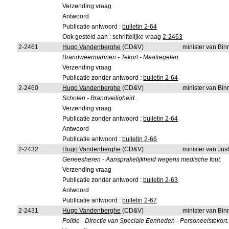
Verzending vraag
Antwoord
Publicatie antwoord :
bulletin 2-64
Ook gesteld aan : schriftelijke vraag
2-2463
2-2461
Hugo Vandenberghe
(CD&V)
minister van Bi
Brandweermannen - Tekort - Maatregelen.
Verzending vraag
Publicatie zonder antwoord :
bulletin 2-64
2-2460
Hugo Vandenberghe
(CD&V)
minister van Bi
Scholen - Brandveiligheid.
Verzending vraag
Publicatie zonder antwoord :
bulletin 2-64
Antwoord
Publicatie antwoord :
bulletin 2-66
2-2432
Hugo Vandenberghe
(CD&V)
minister van Just
Geneesheren - Aansprakelijkheid wegens medische fout.
Verzending vraag
Publicatie zonder antwoord :
bulletin 2-63
Antwoord
Publicatie antwoord :
bulletin 2-67
2-2431
Hugo Vandenberghe
(CD&V)
minister van Bi
Politie - Directie van Speciale Eenheden - Personeelstekort.