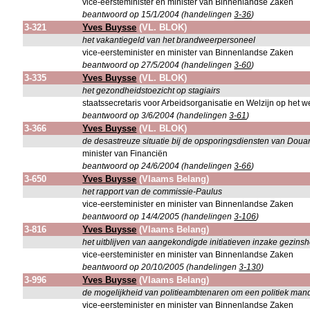
vice-eersteminister en minister van Binnenlandse Zaken
beantwoord op 15/1/2004 (handelingen
3-36
)
3-321
Yves Buysse
(VL. BLOK)
het vakantiegeld van het brandweerpersoneel
vice-eersteminister en minister van Binnenlandse Zaken
beantwoord op 27/5/2004 (handelingen
3-60
)
3-335
Yves Buysse
(VL. BLOK)
het gezondheidstoezicht op stagiairs
staatssecretaris voor Arbeidsorganisatie en Welzijn op het
beantwoord op 3/6/2004 (handelingen
3-61
)
3-366
Yves Buysse
(VL. BLOK)
de desastreuze situatie bij de opsporingsdiensten van Doua
minister van Financiën
beantwoord op 24/6/2004 (handelingen
3-66
)
3-650
Yves Buysse
(Vlaams Belang)
het rapport van de commissie-Paulus
vice-eersteminister en minister van Binnenlandse Zaken
beantwoord op 14/4/2005 (handelingen
3-106
)
3-816
Yves Buysse
(Vlaams Belang)
het uitblijven van aangekondigde initiatieven inzake gezins
vice-eersteminister en minister van Binnenlandse Zaken
beantwoord op 20/10/2005 (handelingen
3-130
)
3-996
Yves Buysse
(Vlaams Belang)
de mogelijkheid van politieambtenaren om een politiek mand
vice-eersteminister en minister van Binnenlandse Zaken