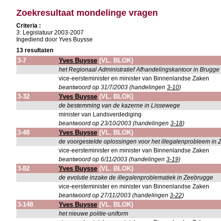
Zoekresultaat mondelinge vragen
Criteria :
3: Legislatuur 2003-2007
Ingediend door Yves Buysse
13 resultaten
3-7
Yves Buysse
(VL. BLOK)
het Regionaal Administratief Afhandelingskantoor in Brugg
vice-eersteminister en minister van Binnenlandse Zaken
beantwoord op 31/7/2003 (handelingen
3-10
)
3-32
Yves Buysse
(VL. BLOK)
de bestemming van de kazerne in Lissewege
minister van Landsverdediging
beantwoord op 23/10/2003 (handelingen
3-18
)
3-48
Yves Buysse
(VL. BLOK)
de voorgestelde oplossingen voor het illegalenprobleem in
vice-eersteminister en minister van Binnenlandse Zaken
beantwoord op 6/11/2003 (handelingen
3-19
)
3-82
Yves Buysse
(VL. BLOK)
de evolutie inzake de illegalenproblematiek in Zeebrugge
vice-eersteminister en minister van Binnenlandse Zaken
beantwoord op 27/11/2003 (handelingen
3-22
)
3-148
Yves Buysse
(VL. BLOK)
het nieuwe politie-uniform