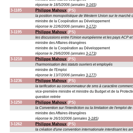
réponse le 18/5/2006 (annales
3-165
)
3-1185
Philippe Mahoux
(PS)
la position monopolistique de Western Union sur le marché des
ministre de la Coopération au Développement
réponse le 22/6/2006 (annales
3-172
)
3-1195
Philippe Mahoux
(PS)
les discussions entre l'Union européenne et les pays ACP et l
ministre des Affaires étrangères
ministre de la Coopération au Développement
réponse le 29/6/2006 (annales
3-173
)
3-1218
Philippe Mahoux
(PS)
l'harmonisation des statuts ouvriers et employés
ministre de l'Emploi
réponse le 13/7/2006 (annales
3-177
)
3-1236
Philippe Mahoux
(PS)
la tarification au consommateur de sms à caractère commercia
vice-première ministre et ministre du Budget et de la Protec
question retirée
3-1250
Philippe Mahoux
(PS)
la Convention sur l'interdiction ou la limitation de l'emploi 
ministre des Affaires étrangères
réponse le 26/10/2006 (annales
3-185
)
3-1262
Philippe Mahoux
(PS)
la création d'une convention internationale interdisant les 