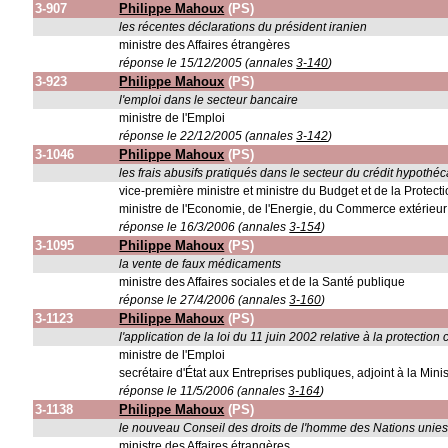
3-907
Philippe Mahoux
(PS)
les récentes déclarations du président iranien
ministre des Affaires étrangères
réponse le 15/12/2005 (annales
3-140
)
3-923
Philippe Mahoux
(PS)
l'emploi dans le secteur bancaire
ministre de l'Emploi
réponse le 22/12/2005 (annales
3-142
)
3-1046
Philippe Mahoux
(PS)
les frais abusifs pratiqués dans le secteur du crédit hypothéc
vice-première ministre et ministre du Budget et de la Protec
ministre de l'Economie, de l'Energie, du Commerce extérieur e
réponse le 16/3/2006 (annales
3-154
)
3-1095
Philippe Mahoux
(PS)
la vente de faux médicaments
ministre des Affaires sociales et de la Santé publique
réponse le 27/4/2006 (annales
3-160
)
3-1123
Philippe Mahoux
(PS)
l'application de la loi du 11 juin 2002 relative à la protectio
ministre de l'Emploi
secrétaire d'État aux Entreprises publiques, adjoint à la Min
réponse le 11/5/2006 (annales
3-164
)
3-1138
Philippe Mahoux
(PS)
le nouveau Conseil des droits de l'homme des Nations unie
ministre des Affaires étrangères