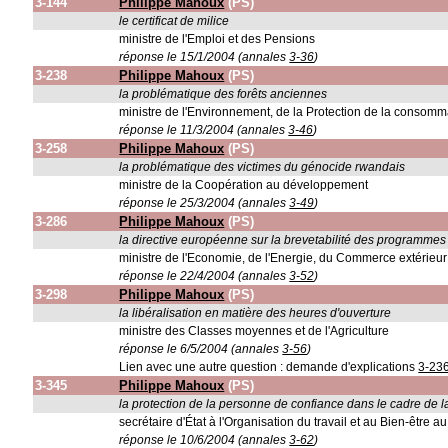
3-144
Philippe Mahoux
(PS)
le certificat de milice
ministre de l'Emploi et des Pensions
réponse le 15/1/2004 (annales
3-36
)
3-238
Philippe Mahoux
(PS)
la problématique des forêts anciennes
ministre de l'Environnement, de la Protection de la consom
réponse le 11/3/2004 (annales
3-46
)
3-258
Philippe Mahoux
(PS)
la problématique des victimes du génocide rwandais
ministre de la Coopération au développement
réponse le 25/3/2004 (annales
3-49
)
3-286
Philippe Mahoux
(PS)
la directive européenne sur la brevetabilité des programmes
ministre de l'Economie, de l'Energie, du Commerce extérieur e
réponse le 22/4/2004 (annales
3-52
)
3-298
Philippe Mahoux
(PS)
la libéralisation en matière des heures d'ouverture
ministre des Classes moyennes et de l'Agriculture
réponse le 6/5/2004 (annales
3-56
)
Lien avec une autre question : demande d'explications
3-23
3-345
Philippe Mahoux
(PS)
la protection de la personne de confiance dans le cadre de la 
secrétaire d'État à l'Organisation du travail et au Bien-être a
réponse le 10/6/2004 (annales
3-62
)