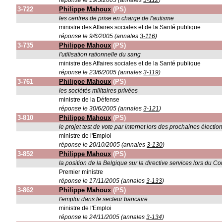
réponse le 19/5/2005 (annales
3-112
)
3-722
Philippe Mahoux
(PS)
les centres de prise en charge de l'autisme
ministre des Affaires sociales et de la Santé publique
réponse le 9/6/2005 (annales
3-116
)
3-735
Philippe Mahoux
(PS)
l'utilisation rationnelle du sang
ministre des Affaires sociales et de la Santé publique
réponse le 23/6/2005 (annales
3-119
)
3-761
Philippe Mahoux
(PS)
les sociétés militaires privées
ministre de la Défense
réponse le 30/6/2005 (annales
3-121
)
3-810
Philippe Mahoux
(PS)
le projet test de vote par internet lors des prochaines élect
ministre de l'Emploi
réponse le 20/10/2005 (annales
3-130
)
3-852
Philippe Mahoux
(PS)
la position de la Belgique sur la directive services lors du 
Premier ministre
réponse le 17/11/2005 (annales
3-133
)
3-862
Philippe Mahoux
(PS)
l'emploi dans le secteur bancaire
ministre de l'Emploi
réponse le 24/11/2005 (annales
3-134
)