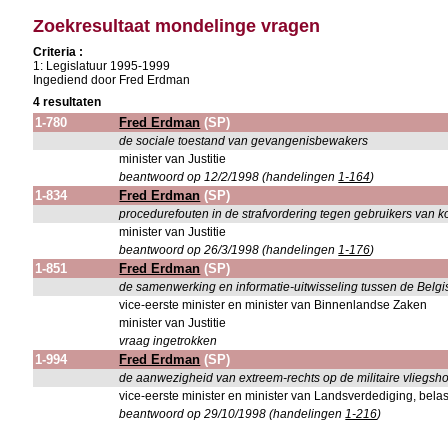
Zoekresultaat mondelinge vragen
Criteria :
1: Legislatuur 1995-1999
Ingediend door Fred Erdman
4 resultaten
1-780
Fred Erdman
(SP)
de sociale toestand van gevangenisbewakers
minister van Justitie
beantwoord op 12/2/1998 (handelingen
1-164
)
1-834
Fred Erdman
(SP)
procedurefouten in de strafvordering tegen gebruikers van
minister van Justitie
beantwoord op 26/3/1998 (handelingen
1-176
)
1-851
Fred Erdman
(SP)
de samenwerking en informatie-uitwisseling tussen de Belgisc
vice-eerste minister en minister van Binnenlandse Zaken
minister van Justitie
vraag ingetrokken
1-994
Fred Erdman
(SP)
de aanwezigheid van extreem-rechts op de militaire vliegsh
vice-eerste minister en minister van Landsverdediging, bela
beantwoord op 29/10/1998 (handelingen
1-216
)