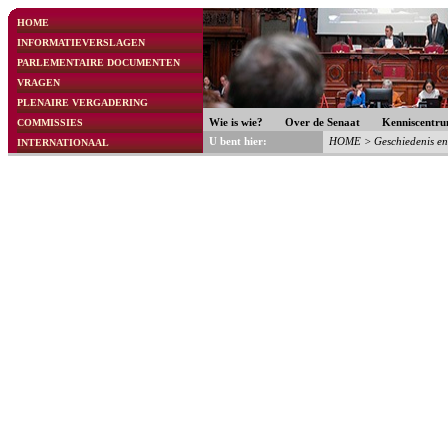
HOME
INFORMATIEVERSLAGEN
PARLEMENTAIRE DOCUMENTEN
VRAGEN
PLENAIRE VERGADERING
COMMISSIES
Wie is wie?
Over de Senaat
Kenniscentr
U bent hier:
HOME
>
Geschiedenis e
INTERNATIONAAL