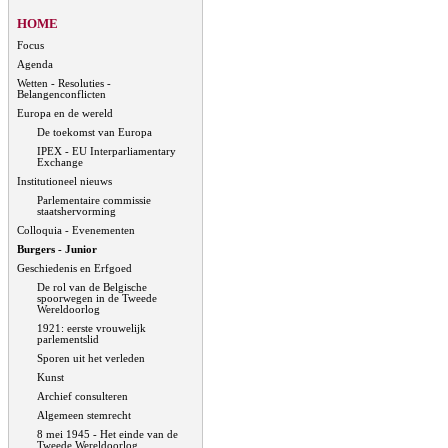
HOME
Focus
Agenda
Wetten - Resoluties -
Belangenconflicten
Europa en de wereld
De toekomst van Europa
IPEX - EU Interparliamentary
Exchange
Institutioneel nieuws
Parlementaire commissie
staatshervorming
Colloquia - Evenementen
Burgers - Junior
Geschiedenis en Erfgoed
De rol van de Belgische
spoorwegen in de Tweede
Wereldoorlog
1921: eerste vrouwelijk
parlementslid
Sporen uit het verleden
Kunst
Archief consulteren
Algemeen stemrecht
8 mei 1945 - Het einde van de
Tweede Wereldoorlog