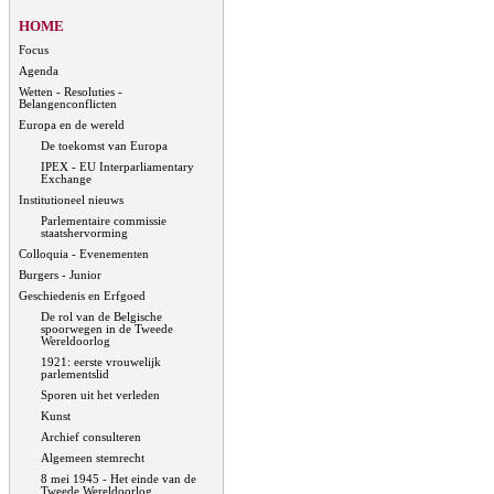
HOME
Focus
Agenda
Wetten - Resoluties -
Belangenconflicten
Europa en de wereld
De toekomst van Europa
IPEX - EU Interparliamentary
Exchange
Institutioneel nieuws
Parlementaire commissie
staatshervorming
Colloquia - Evenementen
Burgers - Junior
Geschiedenis en Erfgoed
De rol van de Belgische
spoorwegen in de Tweede
Wereldoorlog
1921: eerste vrouwelijk
parlementslid
Sporen uit het verleden
Kunst
Archief consulteren
Algemeen stemrecht
8 mei 1945 - Het einde van de
Tweede Wereldoorlog