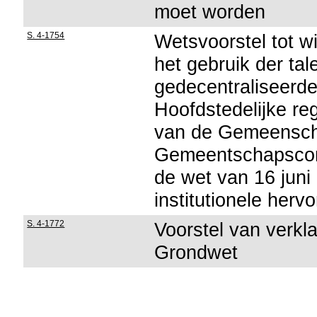
moet worden
S. 4-1754
Wetsvoorstel tot w
het gebruik der tal
gedecentraliseerde
Hoofdstedelijke re
van de Gemeensch
Gemeentschapscomm
de wet van 16 jun
institutionele herv
S. 4-1772
Voorstel van verkla
Grondwet