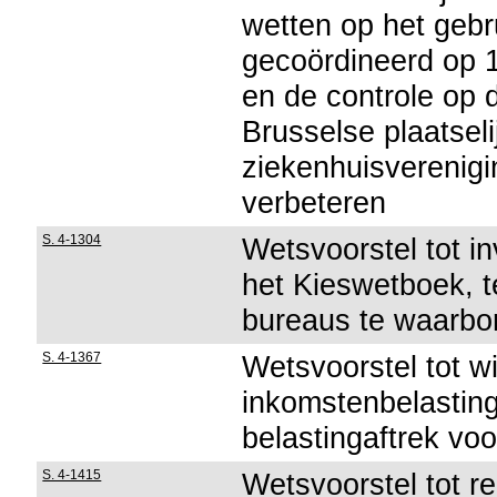
wetten op het gebr
gecoördineerd op 1
en de controle op 
Brusselse plaatseli
ziekenhuisverenigi
verbeteren
S. 4-1304
Wetsvoorstel tot in
het Kieswetboek, t
bureaus te waarbo
S. 4-1367
Wetsvoorstel tot w
inkomstenbelastin
belastingaftrek vo
S. 4-1415
Wetsvoorstel tot re