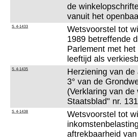
de winkelopschrift
vanuit het openba
S. 4-1433
Wetsvoorstel tot w
1989 betreffende d
Parlement met het 
leeftijd als verki
S. 4-1435
Herziening van de a
3° van de Grondwe
(Verklaring van de
Staatsblad" nr. 13
S. 4-1438
Wetsvoorstel tot w
inkomstenbelasting
aftrekbaarheid van