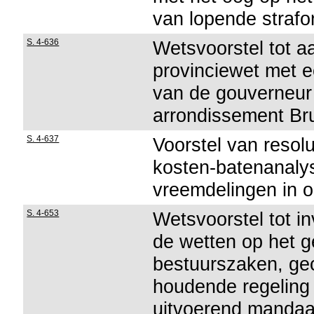
van lopende straf
S. 4-636
Wetsvoorstel tot aa
provinciewet met e
van de gouverneur 
arrondissement Br
S. 4-637
Voorstel van resolu
kosten-batenanaly
vreemdelingen in o
S. 4-653
Wetsvoorstel tot in
de wetten op het g
bestuurszaken, gec
houdende regeling 
uitvoerend mandaa