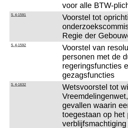
voor alle BTW-plic
S. 4-1591
Voorstel tot oprich
onderzoekscommissi
Regie der Gebouw
S. 4-1592
Voorstel van resolu
personen met de du
regeringsfuncties
gezagsfuncties
S. 4-1632
Wetsvoorstel tot wi
Vreemdelingenwet, 
gevallen waarin ee
toegestaan op het 
verblijfsmachtigin