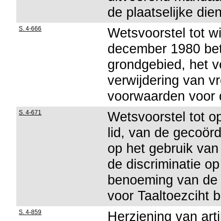
de plaatselijke di
S. 4-666
Wetsvoorstel tot w
december 1980 bet
grondgebied, het ve
verwijdering van v
voorwaarden voor 
S. 4-671
Wetsvoorstel tot op
lid, van de gecoör
op het gebruik van
de discriminatie op
benoeming van de 
voor Taaltoezciht b
S. 4-859
Herziening van art