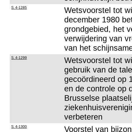
S. 4-1285
Wetsvoorstel tot w
december 1980 bet
grondgebied, het ve
verwijdering van v
van het schijnsame
S. 4-1299
Wetsvoorstel tot w
gebruik van de tal
gecoördineerd op 1
en de controle op 
Brusselse plaatseli
ziekenhuisverenigi
verbeteren
S. 4-1300
Voorstel van bijzon