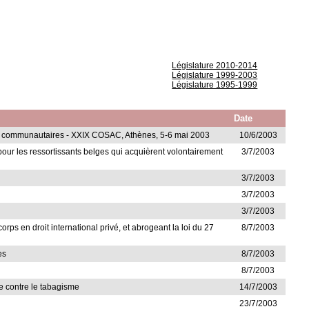
Législature 2010-2014
Législature 1999-2003
Législature 1995-1999
Date
res communautaires - XXIX COSAC, Athènes, 5-6 mai 2003
10/6/2003
é pour les ressortissants belges qui acquièrent volontairement
3/7/2003
3/7/2003
3/7/2003
3/7/2003
orps en droit international privé, et abrogeant la loi du 27
8/7/2003
es
8/7/2003
8/7/2003
te contre le tabagisme
14/7/2003
23/7/2003