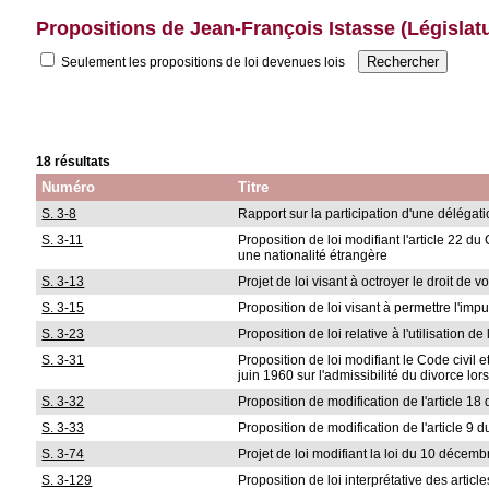
Propositions de Jean-François Istasse (Législat
Seulement les propositions de loi devenues lois
18 résultats
Numéro
Titre
S. 3-8
Rapport sur la participation d'une délég
S. 3-11
Proposition de loi modifiant l'article 22 d
une nationalité étrangère
S. 3-13
Projet de loi visant à octroyer le droit d
S. 3-15
Proposition de loi visant à permettre l'im
S. 3-23
Proposition de loi relative à l'utilisation d
S. 3-31
Proposition de loi modifiant le Code civil 
juin 1960 sur l'admissibilité du divorce lo
S. 3-32
Proposition de modification de l'article 
S. 3-33
Proposition de modification de l'article 
S. 3-74
Projet de loi modifiant la loi du 10 décemb
S. 3-129
Proposition de loi interprétative des artic