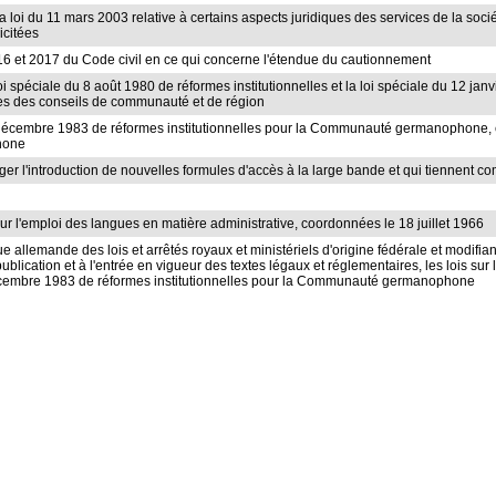
e la loi du 11 mars 2003 relative à certains aspects juridiques des services de la soc
icitées
2016 et 2017 du Code civil en ce qui concerne l'étendue du cautionnement
i spéciale du 8 août 1980 de réformes institutionnelles et la loi spéciale du 12 janv
es des conseils de communauté et de région
31 décembre 1983 de réformes institutionnelles pour la Communauté germanophone, 
hone
ger l'introduction de nouvelles formules d'accès à la large bande et qui tiennent co
s sur l'emploi des langues en matière administrative, coordonnées le 18 juillet 1966
gue allemande des lois et arrêtés royaux et ministériels d'origine fédérale et modifia
a publication et à l'entrée en vigueur des textes légaux et réglementaires, les lois 
1 décembre 1983 de réformes institutionnelles pour la Communauté germanophone