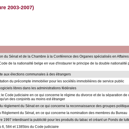
ure 2003-2007)
ation du Sénat et de la Chambre à la Conférence des Organes spécialisés en Affai
u Code de la nationalité belge en vue d'instaurer le principe de la double nationalit
e vote aux élections communales à des étrangers
putation du précompte immobilier pour les sociétés immobilières de service public
e logiciels libres dans les administrations fédérales
et le Code judiciaire en ce qui concerne le régime du divorce et de la séparation de c
rsqu'un des conjoints au moins est étranger
18 du règlement du Sénat en ce qui concerne la reconnaissance des groupes politiqu
9 du Règlement du Sénat, en ce qui concerne la nomination des membres du Bureau
re 1997 interdisant la publicité pour les produits du tabac et créant un Fonds de lut
les 6, 584 et 1385bis du Code judiciaire