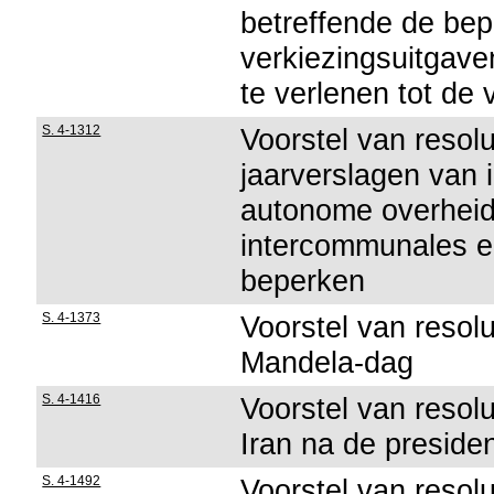
betreffende de bep
verkiezingsuitgave
te verlenen tot de
S. 4-1312
Voorstel van resol
jaarverslagen van 
autonome overheids
intercommunales e
beperken
S. 4-1373
Voorstel van resolu
Mandela-dag
S. 4-1416
Voorstel van resolut
Iran na de preside
S. 4-1492
Voorstel van resol