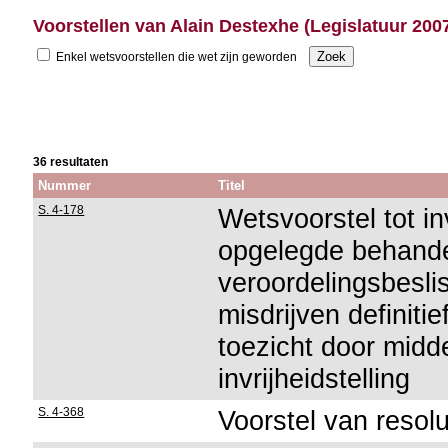
Voorstellen van Alain Destexhe (Legislatuur 200
Enkel wetsvoorstellen die wet zijn geworden
36 resultaten
Nummer
Titel
S. 4-178
Wetsvoorstel tot i
opgelegde behande
veroordelingsbesli
misdrijven definiti
toezicht door midd
invrijheidstelling
S. 4-368
Voorstel van resolu