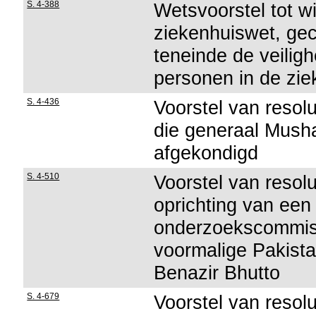
S. 4-388
Wetsvoorstel tot wi
ziekenhuiswet, ge
teneinde de veilig
personen in de zi
S. 4-436
Voorstel van resol
die generaal Musha
afgekondigd
S. 4-510
Voorstel van resol
oprichting van een 
onderzoekscommis
voormalige Pakist
Benazir Bhutto
S. 4-679
Voorstel van resolu