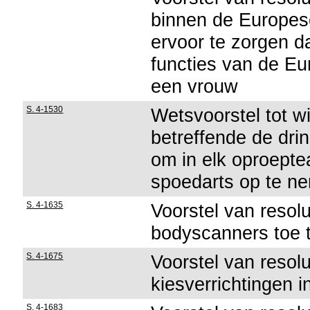
binnen de Europes
ervoor te zorgen d
functies van de E
een vrouw
S. 4-1530
Wetsvoorstel tot wi
betreffende de dri
om in elk oproept
spoedarts op te n
S. 4-1635
Voorstel van resol
bodyscanners toe 
S. 4-1675
Voorstel van resol
kiesverrichtingen i
S. 4-1683