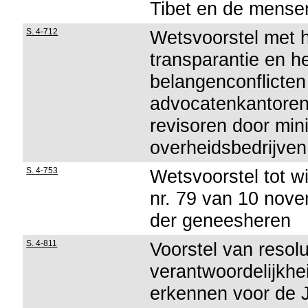
Tibet en de mense
S. 4-712
Wetsvoorstel met 
transparantie en h
belangenconflicten
advocatenkantoren,
revisoren door min
overheidsbedrijven
S. 4-753
Wetsvoorstel tot wi
nr. 79 van 10 nov
der geneesheren
S. 4-811
Voorstel van resol
verantwoordelijkhe
erkennen voor de J