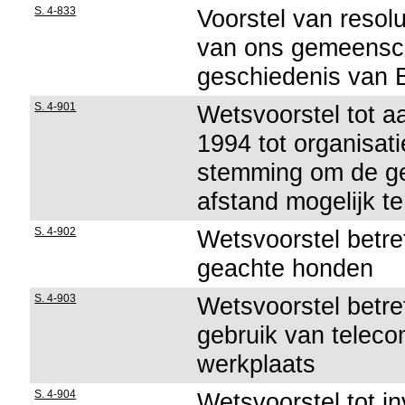
S. 4-833
Voorstel van resolu
van ons gemeensch
geschiedenis van 
S. 4-901
Wetsvoorstel tot aa
1994 tot organisat
stemming om de g
afstand mogelijk t
S. 4-902
Wetsvoorstel betref
geachte honden
S. 4-903
Wetsvoorstel betre
gebruik van telec
werkplaats
S. 4-904
Wetsvoorstel tot i