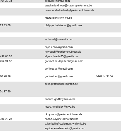
6 04 29 15
desallec@gmail.com
stephanie.dhose@vlaamsparlement.be
moussa.dialloelhadj@parlement.brussels
manu.diericx@n-va.be
223 33 08
philippe.dodrimont@gmail.com
acdursel@hotmail.com
hajib.ecolo@gmail.com
nelyousfi@parlement.brussels
6 97 04 26
elyousfinadia25@gmail.com
8 54 94 52
goffinet.ac.deputee@gmail.com
goffinet.ac@gmail.com
 60 28 79
goffinet.ac@gmail.com
0478 54 94 52
celia.groothedde@groen.be
501 77 96
andries.gryffroy@n-va.be
marc.hendrickx@n-va.be
hkoyuncu@parlement.brussels
5 54 28 28
hasan.koyuncu@hotmail.be
a.lambelin@parlement-wallonie.be
equipe.annelambelin@gmail.com