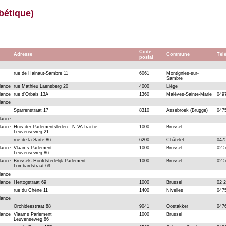
bétique)
Code
Adresse
Commune
T
postal
rue de Hainaut-Sambre 11
6061
Montignies-sur-
Sambre
dance
rue Mathieu Laensberg 20
4000
Liège
dance
rue d'Orbais 13A
1360
Malèves-Sainte-Marie
049
dance
Sparrenstraat 17
8310
Assebroek (Brugge)
047
dance
dance
Huis der Parlementsleden - N-VA-fractie
1000
Brussel
Leuvenseweg 21
rue de la Sarte 86
6200
Châtelet
047
dance
Vlaams Parlement
1000
Brussel
02 
Leuvenseweg 86
dance
Brussels Hoofdstedelijk Parlement
1000
Brussel
02 
Lombardstraat 69
dance
dance
Hertogstraat 69
1000
Brussel
02 
rue du Chêne 11
1400
Nivelles
047
dance
Orchideestraat 88
9041
Oostakker
047
dance
Vlaams Parlement
1000
Brussel
Leuvenseweg 86