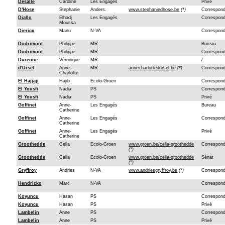
Desalle
Caroline
Les Engagés
Privé
D'Hose
Stephanie
Anders.
www.stephaniedhose.be
(*)
Correspon
Diallo
Elhadj
Les Engagés
Correspon
Moussa
Diericx
Manu
N-VA
Correspon
Dodrimont
Philippe
MR
Bureau
Dodrimont
Philippe
MR
Correspon
Durenne
Véronique
MR
/
d'Ursel
Anne-
MR
annecharlottedursel.be
(*)
Correspon
Charlotte
El Hajjaji
Hajib
Ecolo-Groen
Correspon
El Yousfi
Nadia
PS
Correspon
El Yousfi
Nadia
PS
Privé
Goffinet
Anne-
Les Engagés
Bureau
Catherine
Goffinet
Anne-
Les Engagés
Correspon
Catherine
Goffinet
Anne-
Les Engagés
Privé
Catherine
Groothedde
Celia
Ecolo-Groen
www.groen.be/celia-groothedde
Correspon
(*)
Groothedde
Celia
Ecolo-Groen
www.groen.be/celia-groothedde
Sénat
(*)
Gryffroy
Andries
N-VA
www.andriesgryffroy.be
(*)
Correspon
Hendrickx
Marc
N-VA
Correspon
Koyuncu
Hasan
PS
Correspon
Koyuncu
Hasan
PS
Privé
Lambelin
Anne
PS
Correspon
Lambelin
Anne
PS
Privé