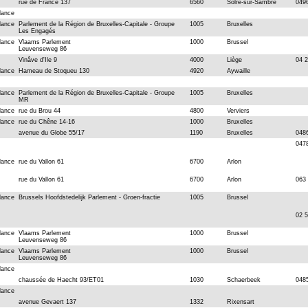
rue de France 137
6560
Solre-sur-Sambre
049
dance
dance
Parlement de la Région de Bruxelles-Capitale - Groupe
1005
Bruxelles
Les Engagés
dance
Vlaams Parlement
1000
Brussel
Leuvenseweg 86
Vinâve d'Ile 9
4000
Liège
04 
dance
Hameau de Stoqueu 130
4920
Aywaille
dance
Parlement de la Région de Bruxelles-Capitale - Groupe
1005
Bruxelles
MR
dance
rue du Brou 44
4800
Verviers
dance
rue du Chêne 14-16
1000
Bruxelles
avenue du Globe 55/17
1190
Bruxelles
048
047
dance
rue du Vallon 61
6700
Arlon
rue du Vallon 61
6700
Arlon
063
dance
Brussels Hoofdstedelijk Parlement - Groen-fractie
1005
Brussel
02 
dance
Vlaams Parlement
1000
Brussel
Leuvenseweg 86
dance
Vlaams Parlement
1000
Brussel
Leuvenseweg 86
dance
chaussée de Haecht 93/ET01
1030
Schaerbeek
048
dance
avenue Gevaert 137
1332
Rixensart