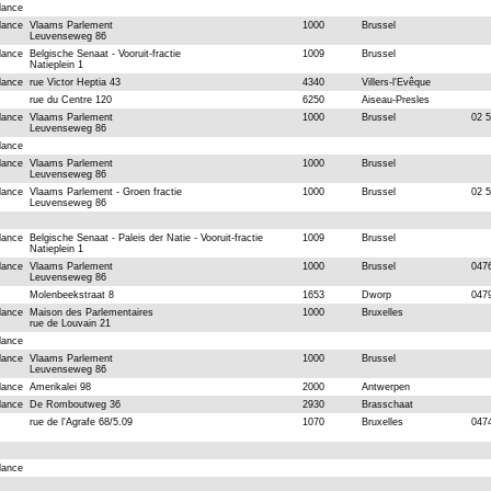
dance
dance
Vlaams Parlement
1000
Brussel
Leuvenseweg 86
dance
Belgische Senaat - Vooruit-fractie
1009
Brussel
Natieplein 1
dance
rue Victor Heptia 43
4340
Villers-l'Evêque
rue du Centre 120
6250
Aiseau-Presles
dance
Vlaams Parlement
1000
Brussel
02 
Leuvenseweg 86
dance
dance
Vlaams Parlement
1000
Brussel
Leuvenseweg 86
dance
Vlaams Parlement - Groen fractie
1000
Brussel
02 5
Leuvenseweg 86
dance
Belgische Senaat - Paleis der Natie - Vooruit-fractie
1009
Brussel
Natieplein 1
dance
Vlaams Parlement
1000
Brussel
047
Leuvenseweg 86
Molenbeekstraat 8
1653
Dworp
047
dance
Maison des Parlementaires
1000
Bruxelles
rue de Louvain 21
dance
dance
Vlaams Parlement
1000
Brussel
Leuvenseweg 86
dance
Amerikalei 98
2000
Antwerpen
dance
De Romboutweg 36
2930
Brasschaat
rue de l'Agrafe 68/5.09
1070
Bruxelles
047
dance