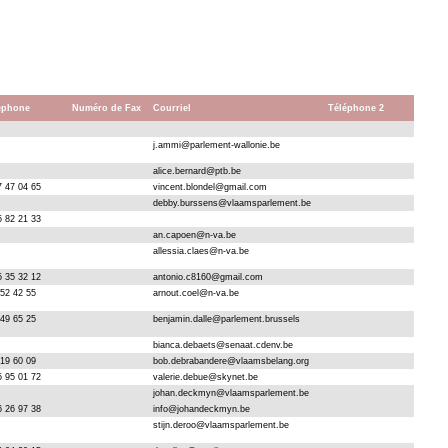
éléphone
Numéro de Fax
Courriel
Téléphone 2
j.ammi@parlement-wallonie.be
alice.bernard@ptb.be
7 47 04 65
vincent.blondel@gmail.com
debby.burssens@vlaamsparlement.be
5 82 21 33
an.capoen@n-va.be
allessia.claes@n-va.be
5 35 32 12
antonio.c8160@gmail.com
552 42 55
arnout.coel@n-va.be
549 65 25
benjamin.dalle@parlement.brussels
bianca.debaets@senaat.cdenv.be
219 60 09
bob.debrabandere@vlaamsbelang.org
5 95 01 72
valerie.debue@skynet.be
johan.deckmyn@vlaamsparlement.be
6 26 97 38
info@johandeckmyn.be
stijn.deroo@vlaamsparlement.be