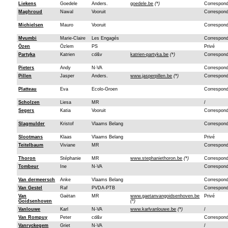
Liekens
Goedele
Anders.
goedele.be
(*)
Correspon
Maghroud
Nawal
Vooruit
Correspon
Michielsen
Mauro
Vooruit
Correspon
Mvumbi
Marie-Claire
Les Engagés
Correspon
Özen
Özlem
PS
Privé
Partyka
Katrien
cd&v
katrien-partyka.be
(*)
Correspon
Pieters
Andy
N-VA
Correspon
Pillen
Jasper
Anders.
www.jasperpillen.be
(*)
Correspon
Platteau
Eva
Ecolo-Groen
Correspon
Scholzen
Liesa
MR
/
Segers
Katia
Vooruit
Correspon
Slagmulder
Kristof
Vlaams Belang
Correspon
Slootmans
Klaas
Vlaams Belang
Privé
Teitelbaum
Viviane
MR
Correspon
Thoron
Stéphanie
MR
www.stephaniethoron.be
(*)
Correspon
Tombeur
Ine
N-VA
Correspon
Van dermeersch
Anke
Vlaams Belang
Correspon
Van Gestel
Raf
PVDA-PTB
Correspon
Van
Gaëtan
MR
www.gaetanvangoidsenhoven.be
Privé
Goidsenhoven
(*)
Vanlouwe
Karl
N-VA
www.karlvanlouwe.be
(*)
/
Van Rompuy
Peter
cd&v
Correspon
Vanryckegem
Griet
N-VA
/