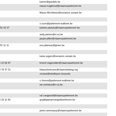
kamer@goedele.be
nawal.maghroud@vlaamsparlement.be
Mauro.Michielsen@senators.senate.be
o.ozen@parlement-wallonie.be
552 43 37
katrien.partyka@vlaamsparlement.be
andy.pieters@n-va.be
jasper.pillen@vlaamsparlement.be
52 11 11
eva.platteau@groen.be
katia.segers@senators.senate.be
6 22 64 97
kristof.slagmulder@vlaamsparlement.be
9 76 37 51
klaasslootmans@vlaamsbelang.org
viviane@teitelbaum.brussels
s.thoron@parlement-wallonie.be
ine.tombeur@n-va.be
raf.vangestel@vlaamsparlement.be
4 24 11 64
gvg@gaetanvangoidsenhoven.be
peter.vanrompuy@vlaamsparlement.be