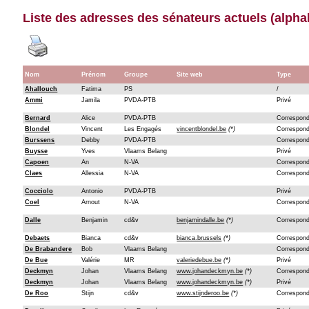
Liste des adresses des sénateurs actuels (alpha
Nom
Prénom
Groupe
Site web
Type
Ahallouch
Fatima
PS
/
Ammi
Jamila
PVDA-PTB
Privé
Bernard
Alice
PVDA-PTB
Correspon
Blondel
Vincent
Les Engagés
vincentblondel.be
(*)
Correspon
Burssens
Debby
PVDA-PTB
Correspon
Buysse
Yves
Vlaams Belang
Privé
Capoen
An
N-VA
Correspon
Claes
Allessia
N-VA
Correspon
Cocciolo
Antonio
PVDA-PTB
Privé
Coel
Arnout
N-VA
Correspon
Dalle
Benjamin
cd&v
benjamindalle.be
(*)
Correspon
Debaets
Bianca
cd&v
bianca.brussels
(*)
Correspon
De Brabandere
Bob
Vlaams Belang
Correspon
De Bue
Valérie
MR
valeriedebue.be
(*)
Privé
Deckmyn
Johan
Vlaams Belang
www.johandeckmyn.be
(*)
Correspon
Deckmyn
Johan
Vlaams Belang
www.johandeckmyn.be
(*)
Privé
De Roo
Stijn
cd&v
www.stijnderoo.be
(*)
Correspon