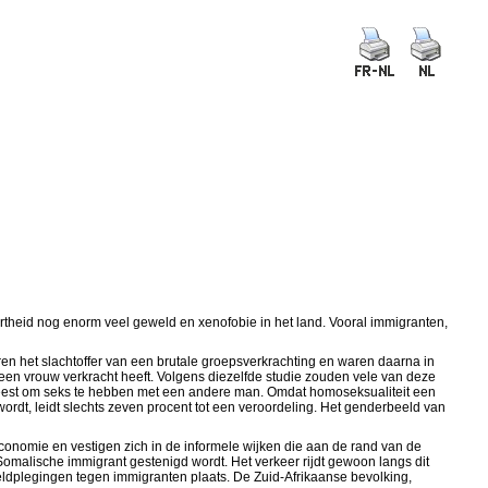
Apartheid nog enorm veel geweld en xenofobie in het land. Vooral immigranten,
en het slachtoffer van een brutale groepsverkrachting en waren daarna in
 een vrouw verkracht heeft. Volgens diezelfde studie zouden vele van deze
 geweest om seks te hebben met een andere man. Omdat homoseksualiteit een
wordt, leidt slechts zeven procent tot een veroordeling. Het genderbeeld van
onomie en vestigen zich in de informele wijken die aan de rand van de
 Somalische immigrant gestenigd wordt. Het verkeer rijdt gewoon langs dit
eldplegingen tegen immigranten plaats. De Zuid-Afrikaanse bevolking,