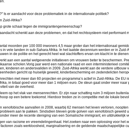
en.
?" Is er aandacht voor deze problematiek in de internationale politiek?
in Zuid-Afrika?
d op grote schaal tegen de immigrantengemeenschap?
nde aandacht schenkt aan deze problemen, en dat het rechtssysteem niet performan
 aantal moorden per 100 000 inwoners 4,5 maar groter dan het internationaal gemid
als in vele landen in sub-Sahara Afrika. In het laatste decennium werden er in Zuid
 in de politie en het gerecht heel wat slachtoffers ervan om klacht in te dienen
werkt aan een aantal wetgevende initiatieven om vrouwen beter te beschermen. Pres
frikaanse scholen.Vorig jaar werd een nationale raad en een interministerieel comi
en, kinderen en andersvaliden in 2009. Zuid-Afrika werkt aan de verdere uitbouw 
-eenheden gericht op huiselijk geweld, kinderbescherming en zedendelicten herop
nrechten met meer dan 60 projecten en programma’s actief in Zuid-Afrika. De EU 
rika, in totaal goed voor meer dan 1 miljoen euro. De steun gaat onder meer naar p
viteit van de overheid.
op het vlak van mensenrechten. Er zijn naar schatting ruim 3 miljoen buitenlande
de hoop op een betere toekomst. Hierdoor treden ze in competitie met de lokale bev
an xenofobische aanvallen in 2008, waarbij 62 mensen het leven verloren, noopten 
et probleem aan te pakken. Sindsdien bleven grote golven van xenofobisch geweld 
 onder meer de recente steniging van een Somalische immigrant, en uitdrukkelijk v
tingen van racisme en vreemdelingenhaat. Het zoeken naar een oplossing voor het xen
actoren zoals werkloosheid, marginalisering en de geldende maatschappelijke cult