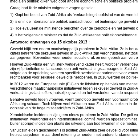
media en politiek kijken weg door andere economische en politieke problem
Graag had ik de minister volgende vragen gesteld:
1) Klopt het beeld van Zuid-Afrika als "verkrachtingshoofdstad van de wereld
2) Is er in de internationale politiek aandacht voor het buitensporige geweld 
3) Hoe evalueert de minister de berichten over de xenofobie en het gewel
4) Is het volgens de minister zo dat de Zuid-Afrikaanse politiek onvoldoe
Antwoord ontvangen op 15 oktober 2013 :
Geweld blijft een enorm maatschappelijk probleem in Zuid-Afrika. Zo is het
cijfers betreffende seksueel geweld in Zuid-Afrika zijn verontrustend, net zo
aangegeven. Bovendien weerhouden sociale druk en een gebrek aan vertrouwen
Hoewel Zuid-Afrika een vrij sterk wetgevend kader heeft, wordt er verder ge
zijn vijf prioriteiten en lanceerde een anti-verkrachtingscampagne in Zuid-A
volgde op de oprichting van een specifiek overheidsdepartement voor vrouw
rechtbanken voor seksueel geweld te heropenen. In 2010 werden de politie
In 2012 waren de Europese unie (EU) en de lidstaten op het vlak van mense
verschillende maatschappelijke initiatieven tegen seksueel geweld in Zuid-Af
verkrachtingsslachtoffers, huiselijk geweld en het versterken van de responsi
Behalve geweld tegen vrouwen, vormt xenofoob geweld een voornaam probleem 
Afrika erg schaars. Toch blijven veel Afrikanen naar Zuid-Afrika trekken in 
oorzaak van de hoge misdaadcijfers in Zuid-Afrika.
Xenofobische incidenten zijn geen nieuw probleem in Zuid-Afrika. De golf v
initiatieven, waaronder een interministerieel comité, werden opgezet om h
buitensporige) incidenten plaats die uitvoerig aan bod kwamen in de media,
Vanuit zijn eigen geschiedenis is politiek Zuid-Afrika zeer gevoelig voor ui
het rechtssysteem, maar dient rekening te houden met andere fundamentele f