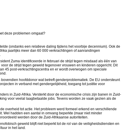
t met deze problemen omgaat?
delde (ondanks een relatieve daling tijdens het voorbije decennium). Ook de
-Afrika jaarlijks meer dan 60 000 verkrachtingen of aanrandingen
.
ident Zuma identificeerde in februari de strijd tegen misdaad als één van
té voor de strijd tegen geweld tegenover vrouwen en kinderen opgericht. Dit
van 45 post-verkrachtingscentra en er wordt overwogen om speciale
end.
is bovendien hoofddonor wat betreft genderproblematiek. De EU ondersteunt
rojecten in verband met gendergelijkheid, toegang tot justitie voor
rs in Zuid-Afrika. Versterkt door de economische crisis zijn banen in Zuid-
olking voor veelal laagbetaalde jobs. Tevens worden ze vaak gezien als de
de overheid tot actie. Het probleem werd formeel erkend en verschillende
uit. Wel hadden een aantal in omvang beperkte (maar niet minder
eroordeeld werden door de Zuid-Afrikaanse autoriteiten.
ofobisch geweld blijft niet beperkt tot de rol van de veiligheidsdiensten en
uur in het land.