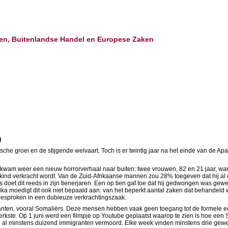
aken, Buitenlandse Handel en Europese Zaken
)
mische groei en de stijgende welvaart. Toch is er twintig jaar na het einde van de 
 kwam weer een nieuw horrorverhaal naar buiten: twee vrouwen, 82 en 21 jaar, war
n kind verkracht wordt. Van de Zuid-Afrikaanse mannen zou 28% toegeven dat hij al
ers doet dit reeds in zijn tienerjaren. Een op tien gaf toe dat hij gedwongen was
frika moedigt dit ook niet bepaald aan: van het beperkt aantal zaken dat behandeld 
gesproken in een dubieuze verkrachtingszaak.
anten, vooral Somaliërs. Deze mensen hebben vaak geen toegang tot de formele ec
sterkste. Op 1 juni werd een filmpje op Youtube geplaatst waarop te zien is hoe een
ijn al minstens duizend immigranten vermoord. Elke week vinden minstens drie gew