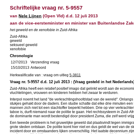
Schriftelijke vraag nr. 5-9557
van
Nele Lijnen
(Open Vld) d.d. 12 juli 2013
aan de vice-eersteminister en minister van Buitenlandse Z
het geweld en de xenofobie in Zuid-Afrika
Zuid-Afrika
geweld
seksueel geweld
xenofobie
Chronologie
12/7/2013
Verzending vraag
15/10/2013
Antwoord
Herkwalificatie van : vraag om uitleg
5-3811
Vraag nr. 5-9557 d.d. 12 juli 2013 : (Vraag gesteld in het Nederlands
Zuid-Afrika heeft een relatief positief imago dat gelinkt wordt aan de econo
vluchtelingen, vrouwen en kinderen hebben het zwaar te verduren.
Interpol noemt het land "de verkrachtingshoofdstad van de wereld". Onlangs
stukjes gehakt door de daders. Een studie schatte dat elke drie minuten ee
mannen zich niet tot een slachtoffer beperkt hebben. Drie op vier verkracht
taboe is, durft niemand naar de politie te gaan. Het rechtssysteem in Zuid-A
de dominante man wordt bestendigd door president Zuma, die zelf werd vrij
Een tweede probleem is het gruwelijke geweld dat plaatsvindt tegen immigr
grote steden ontstaan. De politie komt hier niet en dus geldt de wet van de 
incident door en omstaanders lijken onverschillig. Het laatste decennium z