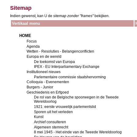
Sitemap
Indien gewenst, kan U de
sitemap zonder "frames"
bekijken.
Vertikaal menu
HOME
Focus
Agenda
Wetten - Resoluties - Belangenconflicten
Europa en de wereld
De toekomst van Europa
IPEX - EU Interparliamentary Exchange
Institutioneel nieuws
Parlementaire commissie staatshervorming
Colloquia - Evenementen
Burgers - Junior
Geschiedenis en Erfgoed
De rol van de Belgische spoorwegen in de Tweede
Wereldoorlog
1921: eerste vrouwelijk parlementslid
Sporen uit het verleden
Kunst
Archief consulteren
Algemeen stemrecht
8 mei 1945 - Het einde van de Tweede Wereldoorlog