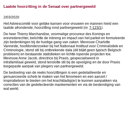
Laatste hoorzitting in de Senaat over partnergeweld
2/03/2020
Het Adviescomité voor gelijke kansen voor vrouwen en mannen hield een
laatste afrondende, hoorzitting rond partnergeweld (nr.
7-123/1
).
De heer Thierry Marchandise, voormalige procureur des Konings en
erevrederechter, belichtte de inbreng en impact van het parket en formuleerde
zijn bedenkingen bij de huidige gang van zaken. Mevrouw Charlotte
Vanneste, hoofdonderzoeker bij het Nationaal Instituut voor Criminalistiek en
Criminologie, stond stil bij ontbrekende data (dit blijkt geen typisch Belgisch
probleem) en bestaande statistieken en lichtte lopende projecten toe.
Mevrouw Anne Jacob, directrice bij Praxis, gespecialiseerd in
intrafamiliaal geweld, stond tenslotte stil bij de opvolging en de door Praxis
toegepaste aanpak van plegers van partnergeweld.
De bedoeling van de reeks hoorzittingen is een gedetailleerde en
genuanceerde schets te maken van het fenomeen en een aanzet /
inspiratiebron te bieden om het krachtdadig(er) te kunnen aanpakken via
correcties van de gedetecteerde mankementen en via de bestendiging van
wat werkt.