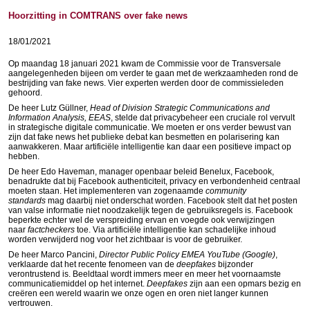
Hoorzitting in COMTRANS over fake news
18/01/2021
Op maandag 18 januari 2021 kwam de Commissie voor de Transversale
aangelegenheden bijeen om verder te gaan met de werkzaamheden rond de
bestrijding van fake news. Vier experten werden door de commissieleden
gehoord.
De heer Lutz Güllner,
Head of Division Strategic Communications and
Information Analysis, EEAS
, stelde dat privacybeheer een cruciale rol vervult
in strategische digitale communicatie. We moeten er ons verder bewust van
zijn dat fake news het publieke debat kan besmetten en polarisering kan
aanwakkeren. Maar artificiële intelligentie kan daar een positieve impact op
hebben.
De heer Edo Haveman, manager openbaar beleid Benelux, Facebook,
benadrukte dat bij Facebook authenticiteit, privacy en verbondenheid centraal
moeten staan. Het implementeren van zogenaamde
community
standards
mag daarbij niet onderschat worden. Facebook stelt dat het posten
van valse informatie niet noodzakelijk tegen de gebruiksregels is. Facebook
beperkte echter wel de verspreiding ervan en voegde ook verwijzingen
naar
factcheckers
toe. Via artificiële intelligentie kan schadelijke inhoud
worden verwijderd nog voor het zichtbaar is voor de gebruiker.
De heer Marco Pancini,
Director Public Policy EMEA YouTube (Google)
,
verklaarde dat het recente fenomeen van de
deepfakes
bijzonder
verontrustend is. Beeldtaal wordt immers meer en meer het voornaamste
communicatiemiddel op het internet.
Deepfakes
zijn aan een opmars bezig en
creëren een wereld waarin we onze ogen en oren niet langer kunnen
vertrouwen.