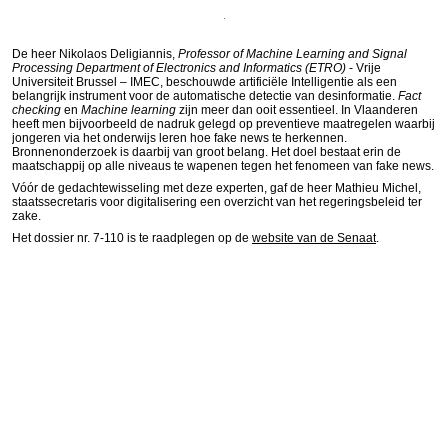
De heer Nikolaos Deligiannis,
Professor of Machine Learning and Signal
Processing Department of Electronics and Informatics (ETRO)
- Vrije
Universiteit Brussel – IMEC, beschouwde artificiële Intelligentie als een
belangrijk instrument voor de automatische detectie van desinformatie.
Fact
checking
en
Machine learning
zijn meer dan ooit essentieel. In Vlaanderen
heeft men bijvoorbeeld de nadruk gelegd op preventieve maatregelen waarbij
jongeren via het onderwijs leren hoe fake news te herkennen.
Bronnenonderzoek is daarbij van groot belang. Het doel bestaat erin de
maatschappij op alle niveaus te wapenen tegen het fenomeen van fake news.
Vóór de gedachtewisseling met deze experten, gaf de heer Mathieu Michel,
staatssecretaris voor digitalisering een overzicht van het regeringsbeleid ter
zake.
Het dossier nr. 7-110 is te raadplegen op de
website van de Senaat
.