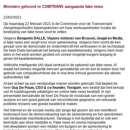
Ministers gehoord in COMTRANS aangaande fake news
22/02/2021
Op maandag 22 februari 2021 is de Commissie voor de Transversale
Aangelegenheden bijeengekomen om haar werkzaamheden inzake de
bestrijding van fake news voort te zetten.
Volgens
Benjamin DALLE, Vlaams minister van Brussel, Jeugd en Media
,
is fake news een vergif voor onze samenleving. Volgens hem vormt dit een
gevaar voor de democratie en ondermijnt dit het vertrouwen in de rechtsstaat.
De heer Dalle benadrukt het belang van kwaliteitsmedia. Volgens hem moet
alles in het werk worden gesteld om zoveel mogelijk burgers toegang te
geven tot kwaliteitsmedia.
Artificiële intelligentie (AI) staat centraal in de opkomst van fake news. AI
maakt het immers mogelijk mensen gemakkelijk om de tuin te leiden door het
gebruik van computers/robots die in real time inhoud genereren die steeds
authentieker lijkt.
AI kan echter op een verstandige manier worden gebruikt. Dat bepleit de
heer
Guy De Pauw,
CEO & co-founder, Textgain
, een bedrijf dat met behulp
van AI haatdragende uitlatingen en online fake news bestrijdt. In zijn
presentatie benadrukte de heer De Pauw de noodzaak van een goede
analyse en een goed gebruik van verschillende gegevens om relevante
politieke reclame van goede kwaliteit te maken.
Het internet en de sociale media zijn lange tijd gezien als een beloftevol
instrument voor de democratisering van de samenleving en het openbreken
van bestaande machtsstructuren. Vandaag is het duidelijk dat er ook een
keerzijde aan deze medaille is. Fake news en vooral manipulatie
met
deepfakes
worden een middel om burgers en de samenleving te