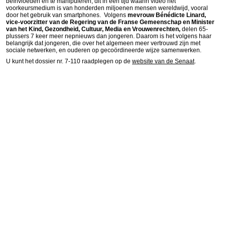
beïnvloeden en te manipuleren; dit in een tijd waarin video het
voorkeursmedium is van honderden miljoenen mensen wereldwijd, vooral
door het gebruik van smartphones. Volgens
mevrouw Bénédicte Linard,
vice-voorzitter van de Regering van de Franse Gemeenschap en Minister
van het Kind, Gezondheid, Cultuur, Media en Vrouwenrechten,
delen 65-
plussers 7 keer meer nepnieuws dan jongeren. Daarom is het volgens haar
belangrijk dat jongeren, die over het algemeen meer vertrouwd zijn met
sociale netwerken, en ouderen op gecoördineerde wijze samenwerken.
U kunt het dossier nr. 7-110 raadplegen op de
website van de Senaat
.