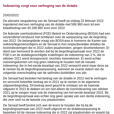
Indexering zorgt voor verhoging van de dotatie
25/02/2022
De plenaire vergadering van de Senaat heeft op vrijdag 25 februari 2022
ingestemd met een verhoging van de dotatie met 588.960 euro tot een
totaalbedrag van 40.188.960 euro voor 2022.
De federale overheidsdienst (FOD) Beleid en Ondersteuning (BOSA) had een
omzendbrief verstuurd met richtlijnen over de aanpassing van de begroting
van 2022. De belangrijkste vraag van BOSA was in hoeverre de Kamer van
volksvertegenwoordigers en de Senaat in hun respectievelijke dotaties de
loonindexeringen die in 2022 zullen plaatsvinden, gingen doorberekenen. Er
dient aan herinnerd te worden dat bij de begrotingsopmaak voor 2022 de
FOD’s en de dotatiegerechtigde instellingen de indexering van 2 %, die in
oktober 2021 werd doorgevoerd, mochten meerekenen. Er werd echter
overeengekomen om nog geen rekening te houden met de nieuwe
indexering, die in het eerste kwartaal van 2022 verwacht werd maar deze op
te nemen bij de begrotingsaanpassing, wanneer de exacte datum van de
volgende overschrijding van de spilindex duidelijker zou zijn.
De Senaat had besloten het bedrag van de dotatie in 2022 niet te verhogen
en verzocht hetzelfde bedrag als in 2021 op te nemen in de algemene
uitgavenbegroting. Dit bedrag werd geacht te volstaan om de lopende
uitgaven in 2022 te dekken en om niet alleen de loonindexering van oktober
2021 op te vangen maar ook de indexering van het eerste kwartaal 2022. Bij
de begrotingsopmaak was echter nog geen sprake van een derde indexering,
die zeer snel na de tweede zou plaatsvinden.
De Senaat heeft beslist zich aan de koers te houden die hij bij de
begrotingsopmaak van 2022 heeft uitgezet en de dotatieaanpassing te
beperken tot de nieuwe indexering die in 2022 zal plaatsvinden en waarin bij